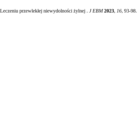
eczeniu przewlekłej niewydolności żylnej .
J EBM
2023
,
16
, 93-98.