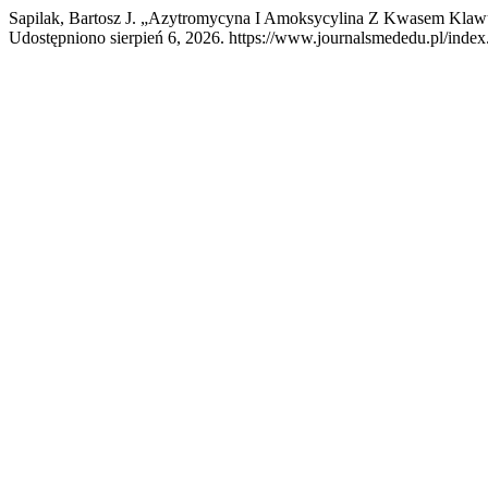
Sapilak, Bartosz J. „Azytromycyna I Amoksycylina Z Kwasem Kla
Udostępniono sierpień 6, 2026. https://www.journalsmededu.pl/index