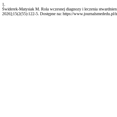
1.
Świderek-Matysiak M. Rola wczesnej diagnozy i leczenia stwardnieni
2026];15(2(55):122-5. Dostępne na: https://www.journalsmededu.pl/i