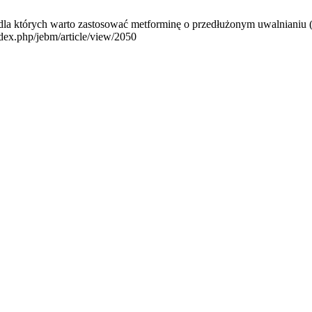
a których warto zastosować metforminę o przedłużonym uwalnianiu (X
dex.php/jebm/article/view/2050