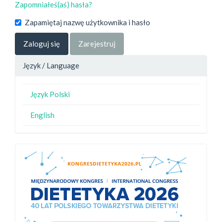
Zapomniałeś(aś) hasła?
Zapamiętaj nazwę użytkownika i hasło
Zaloguj się
Zarejestruj
Język / Language
Język Polski
English