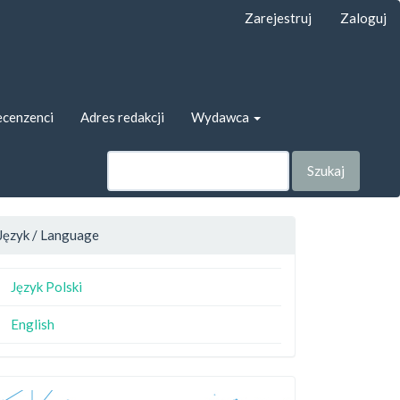
Zarejestruj
Zaloguj
cenzenci
Adres redakcji
Wydawca
Szukaj
Język / Language
Język Polski
English