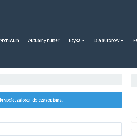
ion##
##
Archiwum
Aktualny numer
Etyka
Dla autorów
Re
rypcję, zaloguj do czasopisma.