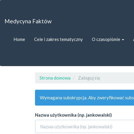
##plugins.themes.bootstrap3.accessible_menu.label##
##plugins.themes.bootstrap3.accessible_menu.main_navigat
##plugins.themes.bootstrap3.accessible_menu.main_content
Medycyna Faktów
##plugins.themes.bootstrap3.accessible_menu.sidebar##
Home
Cele i zakres tematyczny
O czasopiśmie
Strona domowa
Zaloguj się
Wymagana subskrypcja. Aby zweryfikować subsk
Nazwa użytkownika (np. jankowalski)