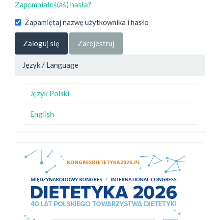
Zapomniałeś(aś) hasła?
Zapamiętaj nazwę użytkownika i hasło
Zaloguj się
Zarejestruj
Język / Language
Język Polski
English