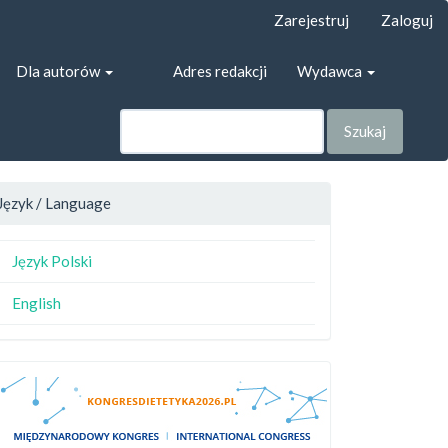
Zarejestruj
Zaloguj
Dla autorów
Adres redakcji
Wydawca
Szukaj
Język / Language
Język Polski
English