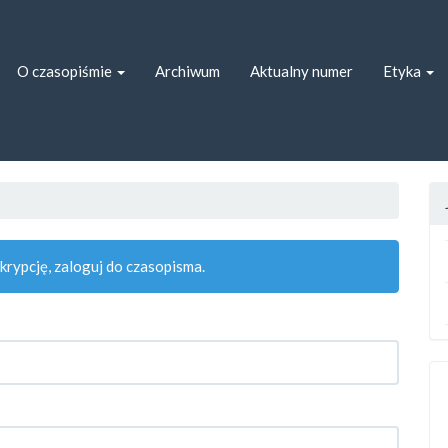
ion##
##
O czasopiśmie
Archiwum
Aktualny numer
Etyka
rypcję, zaloguj do czasopisma.