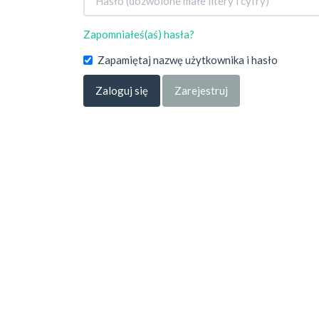
Zapomniałeś(aś) hasła?
Zapamiętaj nazwę użytkownika i hasło
Zaloguj się
Zarejestruj