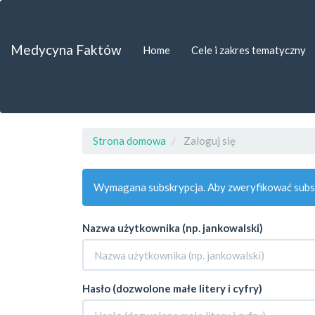
##plugins.themes.bootstrap3.accessible_menu.label##
##plugins.themes.bootstrap3.accessible_menu.main_navigat
##plugins.themes.bootstrap3.accessible_menu.main_content
Medycyna Faktów
Home
Cele i zakres tematyczny
##plugins.themes.bootstrap3.accessible_menu.sidebar##
Strona domowa
Zaloguj się
Wymagana subskrypcja. Aby zweryfikować subsk
Nazwa użytkownika (np. jankowalski)
Hasło (dozwolone małe litery i cyfry)