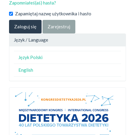
Zapomniałeś(aś) hasła?
Zapamiętaj nazwę użytkownika i hasło
Zaloguj się
Zarejestruj
Język / Language
Język Polski
English