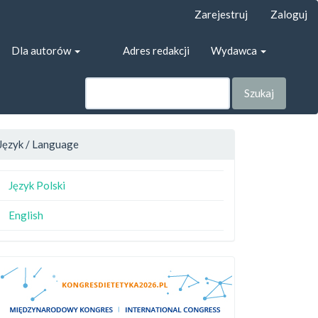
Zarejestruj
Zaloguj
Dla autorów
Adres redakcji
Wydawca
Szukaj
Język / Language
Język Polski
English