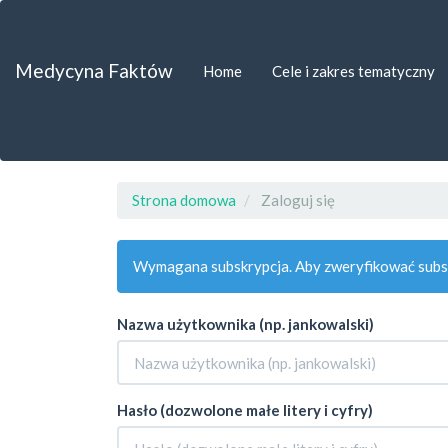
##plugins.themes.bootstrap3.accessible_menu.label##
##plugins.themes.bootstrap3.accessible_menu.main_navigat
##plugins.themes.bootstrap3.accessible_menu.main_content
Medycyna Faktów
Home
Cele i zakres tematyczny
##plugins.themes.bootstrap3.accessible_menu.sidebar##
Strona domowa
Zaloguj się
Wymagana subskrypcja. Aby zweryfikować subsk
Nazwa użytkownika (np. jankowalski)
Hasło (dozwolone małe litery i cyfry)