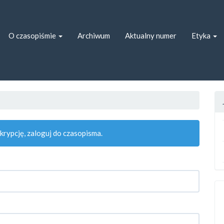
ion##
##
O czasopiśmie
Archiwum
Aktualny numer
Etyka
rypcję, zaloguj do czasopisma.