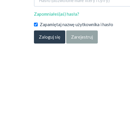
Zapomniałeś(aś) hasła?
Zapamiętaj nazwę użytkownika i hasło
Zaloguj się
Zarejestruj