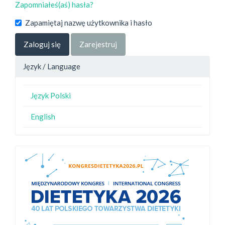
Zapomniałeś(aś) hasła?
Zapamiętaj nazwę użytkownika i hasło
Zaloguj się
Zarejestruj
Język / Language
Język Polski
English