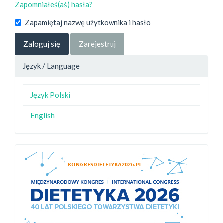
Zapomniałeś(aś) hasła?
Zapamiętaj nazwę użytkownika i hasło
Zaloguj się
Zarejestruj
Język / Language
Język Polski
English