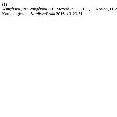
(1)
Wiligórska , N.; Wiligórska , D.; Możeńska , O.; Bil , J.; Kosior ,
Kardiologicznej.
KardiolwPrakt
2016
,
10
, 29-51.