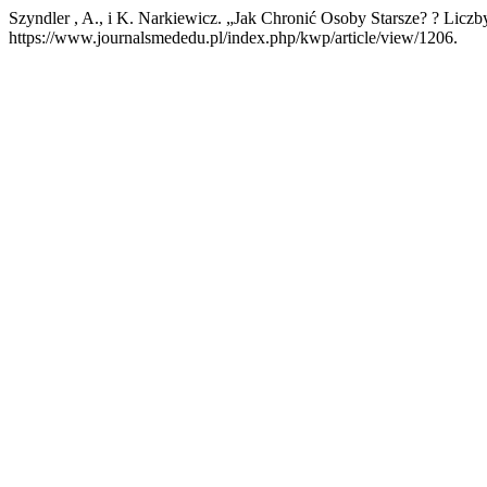
Szyndler , A., i K. Narkiewicz. „Jak Chronić Osoby Starsze? ? Licz
https://www.journalsmededu.pl/index.php/kwp/article/view/1206.