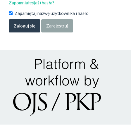
Zapomniałeś(aś) hasła?
Zapamiętaj nazwę użytkownika i hasło
Zaloguj się
Zarejestruj