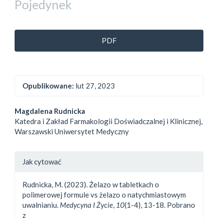
Pojedynek
##plugins.themes.bootstrap3.a
PDF
Opublikowane:
lut 27, 2023
##plugins.themes.bootstrap3.
Magdalena Rudnicka
Katedra i Zakład Farmakologii Doświadczalnej i Klinicznej,
Warszawski Uniwersytet Medyczny
##plugins.themes.bootstrap3.a
Jak cytować
Rudnicka, M. (2023). Żelazo w tabletkach o
polimerowej formule vs żelazo o natychmiastowym
uwalnianiu.
Medycyna I Życie
,
10
(1-4), 13-18. Pobrano
z