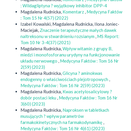
: Wildagliptyna ? wyjątkowy inhibitor DPP-4
Magdalena Rudnicka,
Komentarz
,
Medycyna Faktów
: Tom 15 Nr 4(57) (2022)
Izabel Kowalski, Magdalena Rudnicka, Ilona Joniec-
Maciejak,
Znaczenie terapeutyczne małych dawek
naltreksonu w stwardnieniu rozsianym
,
MS Report:
Tom 10 Nr 3-4(37) (2021)
Magdalena Rudnicka,
Wpływ witamin z grupy B,
miedzi i monofosforanu urydyny na funkcjonowanie
układu nerwowego
,
Medycyna Faktów : Tom 16 Nr
2(59) (2023)
Magdalena Rudnicka,
Glicyna ? aminokwas
endogenny o właściwościach plejotropowych
,
Medycyna Faktów : Tom 16 Nr 2(59) (2023)
Magdalena Rudnicka,
Kwas acetylosalicylowy ?
dobór postaci leku
,
Medycyna Faktów : Tom 16 Nr
3(60) (2023)
Magdalena Rudnicka,
Naproksen w tabletkach
musujących ? wpływ parametrów
farmakokinetycznych na farmakodynamikę
,
Medycyna Faktów : Tom 16 Nr 4(61) (2023)