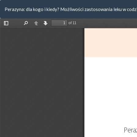
Wróć
Perazyna: dla kogo i kiedy? Możliwości zastosowania leku w codz
do
szczegółów
artykułu