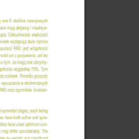
ą
  one  6  stadiów  rozwojowych  
iane maj
ą
 aktywn
ą
 i nieaktyw-
i
ą
ca.  Zdecydowana  wi
ę
kszo
ść
lwiek wyst
ę
puj
ą
 du
ż
e ró
ż
nice 
pulacji  RKD  jest  wilgotno
ść
hodzi ani z po
ż
ywienia, ani te
ż
 o tym, 
ż
e mog
ą
 one utrzymy-
lgotno
ś
ci wzgl
ę
dnej 75%. Tym 
zez oskórek. Ponadto gruczo
ł
y 
ć
 wysuszenia w ekstremalnych 
 RKD oraz czynników 
ś
rodowi-
elopmental stages, each b
eing 
ges have bot
h active and quie-
udies have used
 optimum con-
may differ considerably. The 
ter by weight, bu
t significant 