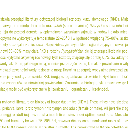
stawia  przegl
ą
d  literatury  dotycz
ą
cej  biologii  roztoczy  kurzu  domowego  (RKD).  Maj
o, larw
ę
, protonimf
ę
, tritonimf
ę
 oraz 
 (samca i samic
ę
). Wszystkie stadia m
ł
odoc
adulti
d  jaja  do  postaci  doros
ł
ej  w  optymalnych  warunkach  zajmuje  w  hodowli  oko
ł
o  mies
°
optymalne wykorzystuje temperatur
ę
 22–25
C i wilgotno
ść
 wzgl
ę
dn
ą
 75–80%, aczko
diety  oraz  gatunku  roztocza.  Najwa
ż
niejszym  czynnikiem  ograniczaj
ą
cym  rozwój  po
tanowi 50–80% masy cia
ł
a RKD z rodziny 
, ale jej znacz
ą
ca ilo
ść
 nie poc
Pyroglyphidae
to
ść
 krytyczna aktywnej równowagi tych roztoczy znajduje si
ę
 poni
ż
ej 0,75. 
Ś
wiadczy to
 wody tak d
ł
ugo, jak d
ł
ugo maj
ą
, chocia
ż
 przez cz
ęść
 czasu, kontakt z powietrzem o wi
wnowagi zawarto
ś
ci wody roztocze te mog
ą
 liczy
ć
 na absorpcj
ę
 wody atmosferycznej pr
wnie par
ę
 wodn
ą
 z otoczenia. RKD mog
ą
 te
ż
 ogranicza
ć
 parowanie i dzi
ę
ki temu unika
 si
ę
 osobników na niewielkiej powierzchni. Zrozumienie biologii, cyklu rozwojowego
ulacj
ę
 mo
ż
e by
ć
 wykorzystane w jej zwalczaniu i ograniczaniu liczebno
ś
ci.
a review of literature on biology of house dust mites [HDM]. These mites have six dev
, prelarva, larva, protonymph, tritonymph and adult (female or male). All juvenile sta
om egg to adult requires about a month in cultures under optimal conditions. Most st
°
C and humidity between 75–80%RH; however dietary components and races of mites 
or for HDM populations is air relative humidity. The pyroglyphid HDM are 50–80% wa