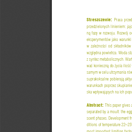
Streszczenie: 
Praca  przed
przedzielonych linieniem: jaj
n
ą
  faz
ę
  w  rozwoju.  Rozwój  o
eksperymentów jako warunki 
w  zale
ż
no
ś
ci  od  sk
ł
adników  
wzgl
ę
dna powietrza. Woda s
z syntez metabolicznych. War
wa
ć
 konieczn
ą
 do 
ż
ycia ilo
ść
samym w celu utrzymania ró
suprakoksalne pobieraj
ą
 akty
warunkach poprzez skupianie
ska wp
ł
ywaj
ą
cych na ich pop
Abstract: 
This paper gives 
separated by a moult: the egg
scent phases. Development fr
ditions of temperature 22–25
most important limiting fact