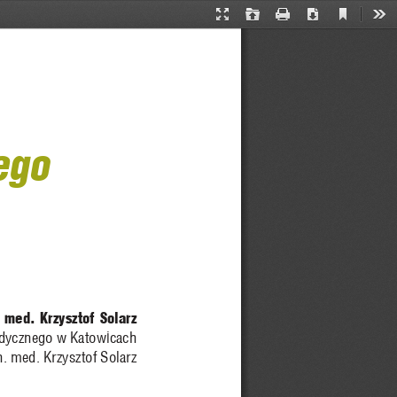
Current
Presentation
Open
Print
Download
Too
View
Mode
ego
. med. Krzysztof Solarz
edycznego w Katowicach
n. med. Krzysztof Solarz