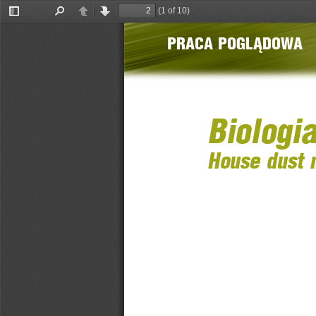
(1 of 10)
Toggle
Find
Previous
Next
Sidebar
PRACA POGL
Ą
DOWA
Biologi
House dust m