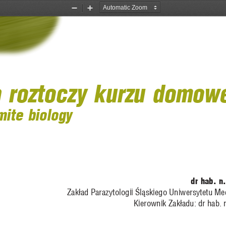
Zoom
Zoom
Out
In
a roztoczy kurzu domow
ite biology 
dr hab. n
Zak
ł
ad Parazytologii 
Ś
l
ą
skiego Uniwersytetu M
Kierownik Zak
ł
adu: dr hab. 