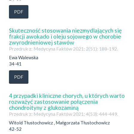
PDF
Skuteczność stosowania niezmydlających się
frakcji awokado i oleju sojowego w chorobie
zwyrodnieniowej stawów
Przedruk z: Medycyna Faktów 2021; 2(51): 188-192.
Ewa Walewska
34-41
PDF
4 przypadki kliniczne chorych, u których warto
rozważyć zastosowanie połączenia
chondroityny z glukozaminą
Przedruk z: Medycyna Faktów 2021; 4(53): 444-449.
Witold Tłustochowicz , Małgorzata Tłustochowicz
42-52