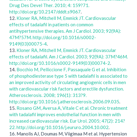
Drug Des Devel Ther. 2010; 4: 159?71.
http://doi.org/10.2147/dddt.s9067
.
12.
Kloner RA, Mitchell M, Emmick JT. Cardiovascular
effects of tadalafil in patients on common
antihypertensive therapies. Am J Cardiol. 2003; 92(9A):
47M?57M. http://doi.org/10.1016/s0002-
9149(03)00075-4
.
13.
Kloner RA, Mitchell M, Emmick JT. Cardiovascular
effects of tadalafil. Am J Cardiol. 2003; 92(9A): 37M?46M.
http://doi.org/10.1016/s0002-9149(03)00074-2
.
14.
Bocchio M, Pelliccione F, Passaquale G et al. Inhibition
of phosphodiesterase type 5 with tadalafil is associated to
an improved activity of circulating angiogenic cells in men
with cardiovascular risk factors and erectile dysfunction.
Atherosclerosis. 2008; 196(1): 313?9.
http://doi.org/10.1016/j.atherosclerosis.2006.09.035
.
15.
Rosano GM, Aversa A, Vitale C et al. Chronic treatment
with tadalafil improves endothelial function in men with
increased cardiovascular risk. Eur Urol. 2005; 47(2): 214?
22. http://doi.org/10.1016/j.eururo.2004.10.002
.
16. Manolis AJ, Doumas M, Viigimaa M et al. Hypertension