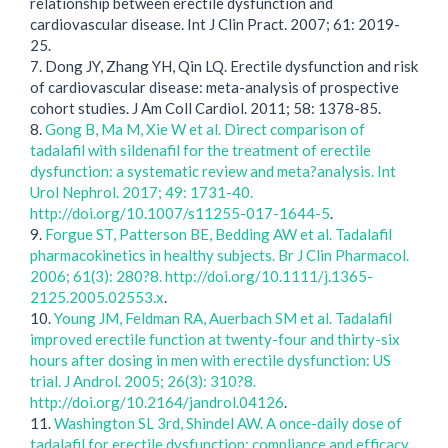
relationship between erectile dysfunction and
cardiovascular disease. Int J Clin Pract. 2007; 61: 2019-
25.
7. Dong JY, Zhang YH, Qin LQ. Erectile dysfunction and risk
of cardiovascular disease: meta-analysis of prospective
cohort studies. J Am Coll Cardiol. 2011; 58: 1378-85.
8.
Gong B, Ma M, Xie W et al. Direct comparison of
tadalafil with sildenafil for the treatment of erectile
dysfunction: a systematic review and meta?analysis. Int
Urol Nephrol. 2017; 49: 1731-40.
http://doi.org/10.1007/s11255-017-1644-5
.
9.
Forgue ST, Patterson BE, Bedding AW et al. Tadalafil
pharmacokinetics in healthy subjects. Br J Clin Pharmacol.
2006; 61(3): 280?8. http://doi.org/10.1111/j.1365-
2125.2005.02553.x
.
10.
Young JM, Feldman RA, Auerbach SM et al. Tadalafil
improved erectile function at twenty-four and thirty-six
hours after dosing in men with erectile dysfunction: US
trial. J Androl. 2005; 26(3): 310?8.
http://doi.org/10.2164/jandrol.04126
.
11.
Washington SL 3rd, Shindel AW. A once-daily dose of
tadalafil for erectile dysfunction: compliance and efficacy.