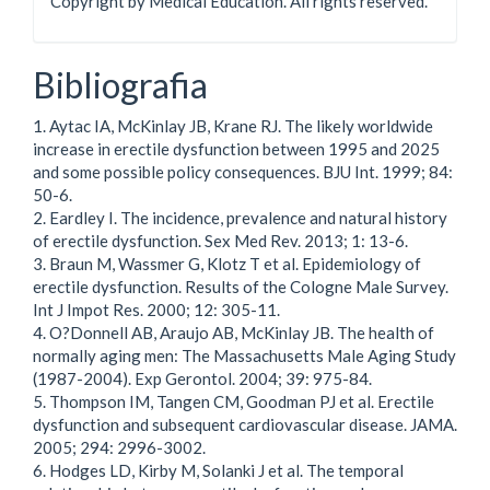
Copyright by Medical Education. All rights reserved.
Bibliografia
1. Aytac IA, McKinlay JB, Krane RJ. The likely worldwide
increase in erectile dysfunction between 1995 and 2025
and some possible policy consequences. BJU Int. 1999; 84:
50-6.
2. Eardley I. The incidence, prevalence and natural history
of erectile dysfunction. Sex Med Rev. 2013; 1: 13-6.
3. Braun M, Wassmer G, Klotz T et al. Epidemiology of
erectile dysfunction. Results of the Cologne Male Survey.
Int J Impot Res. 2000; 12: 305-11.
4. O?Donnell AB, Araujo AB, McKinlay JB. The health of
normally aging men: The Massachusetts Male Aging Study
(1987-2004). Exp Gerontol. 2004; 39: 975-84.
5. Thompson IM, Tangen CM, Goodman PJ et al. Erectile
dysfunction and subsequent cardiovascular disease. JAMA.
2005; 294: 2996-3002.
6. Hodges LD, Kirby M, Solanki J et al. The temporal