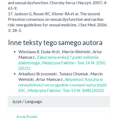
and sexual dysfunction. Choroby Serca i Naczyń. 2007; 4:
65-9.
17. Jackson G, Rosen RC, Kloner RA et al. The second
Princeton consensus on sexual dysfunction and cardiac
risk: new guidelines for sexual medicine. J Sex Med. 2006;
3: 28-3.
Inne teksty tego samego autora
Wiesława B. Duda-Król , Marcin Wełnicki , Artur
Mamcarz ,
Zaburzenia erekcji ? punkt widzenia
diabetologa
,
Medycyna Faktów : Tom 14 Nr 1(50)
(2021)
Arkadiusz Brzozowski , Tomasz Chomiuk , Marcin
Wełnicki , Artur Mamcarz ,
Aktywność fizyczna w
niewydolności serca zgodnie z nowymi wytycznymi
ESC
,
Medycyna Faktów : Tom 13 Nr 3(48) (2020)
Język / Language
Język Polski