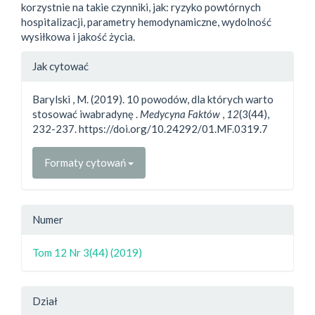
korzystnie na takie czynniki, jak: ryzyko powtórnych
hospitalizacji, parametry hemodynamiczne, wydolność
wysiłkowa i jakość życia.
##plugins.themes.bootstrap3.a
Jak cytować
Barylski , M. (2019). 10 powodów, dla których warto
stosować iwabradynę .
Medycyna Faktów
,
12
(3(44),
232-237. https://doi.org/10.24292/01.MF.0319.7
Formaty cytowań
Numer
Tom 12 Nr 3(44) (2019)
Dział