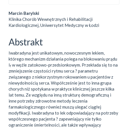
##plugins.themes.bootstrap3.
Marcin Barylski
Klinika Chorób Wewnętrznych i Rehabilitacji
Kardiologicznej, Uniwersytet Medyczny w Łodzi
Abstrakt
Iwabradyna jest unikatowym, nowoczesnym lekiem,
którego mechanizm działania polega na blokowaniu prądu
I
w węźle zatokowo-przedsionkowym. Przekłada się to na
f
zmniejszenie częstości rytmu serca ? parametru
związanego z niekorzystnym rokowaniem u pacjentów z
niewydolnością serca. Współcześnie jest to inna grupa
chorych niż spotykana w praktyce klinicznej jeszcze kilka
lat temu. Ze względu na inną strukturę demograficzną i
inne potrzeby zdrowotne metody leczenia
farmakologicznego również muszą ulegać ciągłej
modyfikacji. Iwabradyna to lek odpowiadający na potrzeby
współczesnego pacjenta ? zapewniający nie tylko
ograniczenie śmiertelności, ale także wpływający