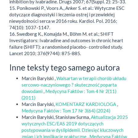
inhibition by ivabradine. Drugs 2007; 67(Suppl. 2): 25-33.
15. Ponikowski P., Voors A., Anker S. et al.: Wytyczne ESC
dotyczące diagnostyki i leczenia ostrej i przewlekłej
niewydolności serca w 2016 roku. Kardiol. Pol. 2016;
74(10): 1037-1147.
16. Swedberg K., Komajda M., Böhm M. et al.; SHIFT
Investigators: Ivabradine and outcomes in chronic heart
failure (SHIFT): a randomised placebo- controlled study.
Lancet 2010; 376(9744): 875-885.
Inne teksty tego samego autora
Marcin Barylski ,
Walsartan w terapii chorób układu
sercowo-naczyniowego ? skuteczność poparta
dowodami
,
Medycyna Faktów : Tom 4 Nr 2(11)
(2011)
Marcin Barylski,
KOMENTARZ KARDIOLOGA
,
Medycyna Faktów : Tom 17 Nr 3(64) (2024)
Marcin Barylski, Stanisław Surma,
Aktualizacja 2025
wytycznych ESC/EAS 2019 dotyczących
postępowania w dyslipidemii. Dziesięć kluczowych
zmian i ich implikacje praktyczne
,
Medycyna Faktów