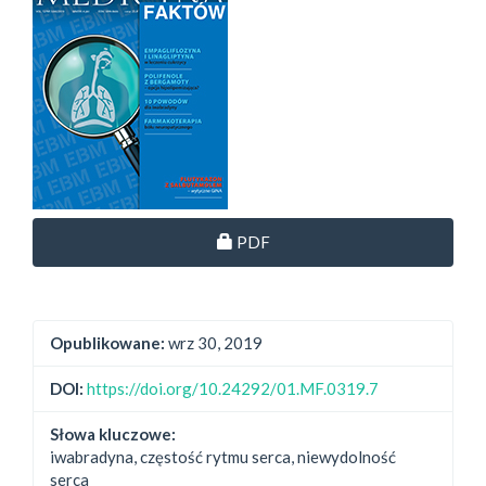
Dostęp przez subskrypcję
PDF
Opublikowane:
wrz 30, 2019
DOI:
https://doi.org/10.24292/01.MF.0319.7
Słowa kluczowe:
iwabradyna, częstość rytmu serca, niewydolność
serca