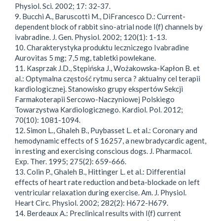
Physiol. Sci. 2002; 17: 32-37.
9. Bucchi A., Baruscotti M., DiFrancesco D.: Current-
dependent block of rabbit sino-atrial node I(f) channels by
ivabradine. J. Gen. Physiol. 2002; 120(1): 1-13.
10. Charakterystyka produktu leczniczego Ivabradine
Aurovitas 5 mg; 7,5 mg, tabletki powlekane.
11. Kasprzak J.D., Stępińska J., Wożakowska-Kapłon B. et
al.: Optymalna częstość rytmu serca ? aktualny cel terapii
kardiologicznej. Stanowisko grupy ekspertów Sekcji
Farmakoterapii Sercowo-Naczyniowej Polskiego
Towarzystwa Kardiologicznego. Kardiol. Pol. 2012;
70(10): 1081-1094.
12. Simon L., Ghaleh B., Puybasset L. et al.: Coronary and
hemodynamic effects of S 16257, a new bradycardic agent,
in resting and exercising conscious dogs. J. Pharmacol.
Exp. Ther. 1995; 275(2): 659-666.
13. Colin P., Ghaleh B., Hittinger L. et al.: Differential
effects of heart rate reduction and beta-blockade on left
ventricular relaxation during exercise. Am. J. Physiol.
Heart Circ. Physiol. 2002; 282(2): H672-H679.
14. Berdeaux A.: Preclinical results with I(f) current