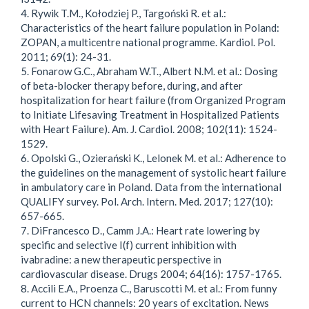
4. Rywik T.M., Kołodziej P., Targoński R. et al.:
Characteristics of the heart failure population in Poland:
ZOPAN, a multicentre national programme. Kardiol. Pol.
2011; 69(1): 24-31.
5. Fonarow G.C., Abraham W.T., Albert N.M. et al.: Dosing
of beta-blocker therapy before, during, and after
hospitalization for heart failure (from Organized Program
to Initiate Lifesaving Treatment in Hospitalized Patients
with Heart Failure). Am. J. Cardiol. 2008; 102(11): 1524-
1529.
6. Opolski G., Ozierański K., Lelonek M. et al.: Adherence to
the guidelines on the management of systolic heart failure
in ambulatory care in Poland. Data from the international
QUALIFY survey. Pol. Arch. Intern. Med. 2017; 127(10):
657-665.
7. DiFrancesco D., Camm J.A.: Heart rate lowering by
specific and selective I(f) current inhibition with
ivabradine: a new therapeutic perspective in
cardiovascular disease. Drugs 2004; 64(16): 1757-1765.
8. Accili E.A., Proenza C., Baruscotti M. et al.: From funny
current to HCN channels: 20 years of excitation. News