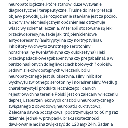
neuropatologiczne, które stanowi duże wyzwanie
diagnostyczne i terapeutyczne. Trudne do interpretacji
objawy powodują, że rozpoznanie stawiane jest za późno,
a chory z wielomiesięcznym opóźnieniem otrzymuje
właściwy schemat leczenia. W terapii stosowane są leki
przeciwdepresyjne, takie jak: trójpierścieniowe
antydepresanty (amitryptylina czy nortryptylina),
inhibitory wychwytu zwrotnego serotoniny i
noradrenaliny (wenlafaksyna czy duloksetyna) i leki
przeciwpadaczkowe (gabapentyna czy pregabalina), a w
bardzo nasilonych dolegliwościach bólowych ? opioidy.
Jednym z leków dostępnych w leczeniu bólu
neuropatycznego jest duloksetyna, silny inhibitor
wychwytu zwrotnego serotoniny i noradrenaliny. Według
charakterystyki produktu leczniczego i danych
rejestrowych na terenie Polski jest on zalecany w leczeniu
depresji, zaburzeń lękowych oraz bólu neuropatycznego
związanego z obwodową neuropatią cukrzycową.
Zalecana dawka początkowa i podtrzymująca to 60 mg raz
dziennie, jednak w przypadku braku skuteczności
dawkowanie można zwiększyć do 120 mg/24 h. Badania