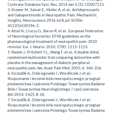
Cochrane Database Syst. Rev. 2014 Jan 3; (1): CD007115.
3. Kremer M., Salvat E., Muller A. et al.; Antidepressants
and Gabapentinoids in Neuropathic Pain: Mechanistic
Insights. Neuroscience 2016 Jul 8. pii: S0306-
4522(16)30296-2.
4. Attal N., Cruccu G., Baron R. et al.: European Federation
of Neurological Societies: EFNS guidelines on the
pharmacological treatment of neuropathic pain: 2010
revision. Eur. J. Neurol. 2010; 17(9): 1113-1123.
5. Raskin J., Pritchett Y.L., Wang F. et al.: A double-blind,
randomized multicenter trial comparing duloxetine with
placebo in the management of diabetic peripheral
neuropathic pain. Am. Acad. Pain Med. 2005; 6: 346-356.
6. Szczudlik A., Dobrogowski J., Wordliczek J. et al.:
Rozpoznanie i leczenie bólu neuropatycznego: przegląd
piśmiennictwa i zalecenia Polskiego Towarzystwa Badania
Bólu i Towarzystwa Neurologicznego ? część pierwsza.
Ból 2014; 15(2): 8-18.
7. Szczudlik A., Dobrogowski J., Wordliczek J. et al.:
Rozpoznanie i leczenie bólu neuropatycznego: przegląd
piśmiennictwa i zalecenia Polskiego Towarzystwa Badania