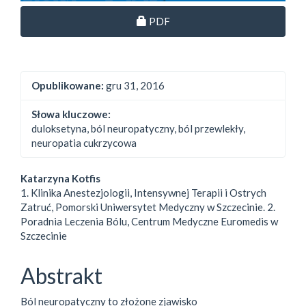
Dostęp przez subskrypcję
PDF
Opublikowane:
gru 31, 2016
Słowa kluczowe:
duloksetyna, ból neuropatyczny, ból przewlekły,
neuropatia cukrzycowa
##plugins.themes.bootstrap3.
Katarzyna Kotfis
1. Klinika Anestezjologii, Intensywnej Terapii i Ostrych
Zatruć, Pomorski Uniwersytet Medyczny w Szczecinie. 2.
Poradnia Leczenia Bólu, Centrum Medyczne Euromedis w
Szczecinie
Abstrakt
Ból neuropatyczny to złożone zjawisko