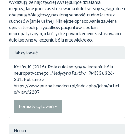
wykazują, że najczęściej występujące działania
niepożądane podczas stosowania duloksetyny są łagodne i
obejmują bóle głowy, nasiloną senność, nudności oraz
suchość w jamie ustnej. Niniejsze opracowanie zawiera
opis czterech przypadków pacjentów z bólem
neuropatycznym, u których z powodzeniem zastosowano
duloksetynę w leczeniu bólu przewlekłego.
##plugins.themes.bootstrap3.a
Jak cytować
Kotfis, K. (2016). Rola duloksetyny w leczeniu bólu
neuropatycznego .
Medycyna Faktów
,
9
(4(33), 326-
331. Pobrano z
https://www.journalsmededu.pl/index.php/jebm/articl
e/view/2207
Formaty cytowań
Numer