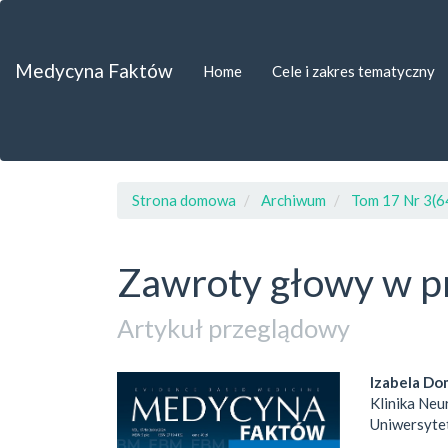
##plugins.themes.bootstrap3.accessible_menu.label##
##plugins.themes.bootstrap3.accessible_menu.main_navigat
##plugins.themes.bootstrap3.accessible_menu.main_content
Medycyna Faktów
Home
Cele i zakres tematyczny
##plugins.themes.bootstrap3.accessible_menu.sidebar##
Strona domowa
Archiwum
Tom 17 Nr 3(6
Zawroty głowy w p
Artykuł przeglądowy
##plugins.themes.bootst
##plu
Izabela Do
Klinika Neu
Uniwersyte