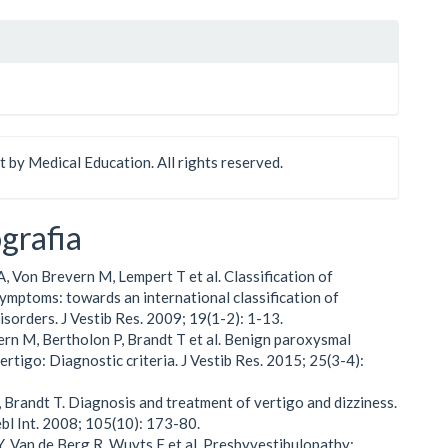
 by Medical Education. All rights reserved.
ografia
A, Von Brevern M, Lempert T et al. Classification of
symptoms: towards an international classification of
isorders. J Vestib Res. 2009; 19(1-2): 1-13.
ern M, Bertholon P, Brandt T et al. Benign paroxysmal
ertigo: Diagnostic criteria. J Vestib Res. 2015; 25(3-4):
, Brandt T. Diagnosis and treatment of vertigo and dizziness.
bl Int. 2008; 105(10): 173-80.
Y, Van de Berg R, Wuyts F et al. Presbyvestibulopathy: