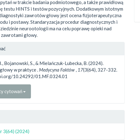
pytań w trakcie badania podmiotowego, a także prawidłową
ję testu HINTS i testów pozycyjnych. Dodatkowym istotnym
diagnostyki zawrotów głowy jest ocena fizjoterapeutyczna
odu i postawy. Standaryzacja procedur diagnostycznych i
dziedzinie neurootologii ma na celu poprawę opieki nad
z zawrotami głowy.
gins.themes.bootstrap3.article.d
wać
I., Bojanowski, S., & Mielańczuk-Lubecka, B. (2024).
głowy w praktyce .
Medycyna Faktów
,
17
(3(64), 327-332.
doi.org/10.24292/01.MF.0324.01
ty cytowań
r 3(64) (2024)