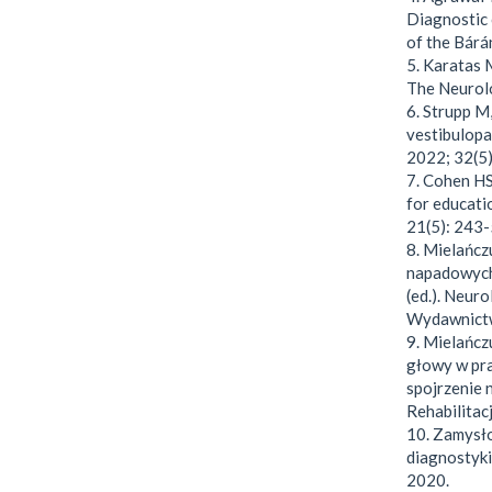
Diagnostic 
of the Bárá
5. Karatas 
The Neurolo
6. Strupp M,
vestibulopat
2022; 32(5
7. Cohen HS
for educatio
21(5): 243-
8. Mielańcz
napadowych 
(ed.). Neuro
Wydawnictw
9. Mielańcz
głowy w pra
spojrzenie 
Rehabilitac
10. Zamysł
diagnostyki
2020.