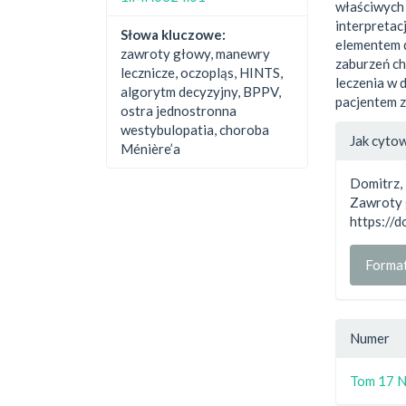
właściwych 
interpretac
Słowa kluczowe:
elementem 
zawroty głowy, manewry
zaburzeń ch
lecznicze, oczopląs, HINTS,
leczenia w 
algorytm decyzyjny, BPPV,
pacjentem 
ostra jednostronna
##plu
westybulopatia, choroba
Jak cyto
Ménière’a
Domitrz, 
Zawroty 
https://
Forma
Numer
Tom 17 N