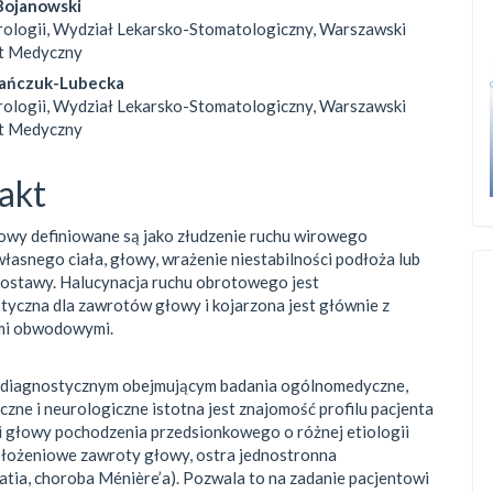
Bojanowski
rologii, Wydział Lekarsko-Stomatologiczny, Warszawski
t Medyczny
lańczuk-Lubecka
rologii, Wydział Lekarsko-Stomatologiczny, Warszawski
t Medyczny
akt
owy definiowane są jako złudzenie ruchu wirowego
własnego ciała, głowy, wrażenie niestabilności podłoża lub
postawy. Halucynacja ruchu obrotowego jest
tyczna dla zawrotów głowy i kojarzona jest głównie z
mi obwodowymi.
 diagnostycznym obejmującym badania ogólnomedyczne,
czne i neurologiczne istotna jest znajomość profilu pacjenta
 głowy pochodzenia przedsionkowego o różnej etiologii
ołożeniowe zawroty głowy, ostra jednostronna
tia, choroba Ménière’a). Pozwala to na zadanie pacjentowi