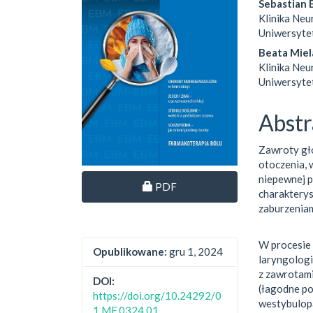
Sebastian 
Klinika Neu
Uniwersyte
Beata Mie
Klinika Neu
Uniwersyte
Abstr
Zawroty gł
otoczenia, 
niepewnej 
Dostęp przez subskrypcję
PDF
charakterys
zaburzenia
W procesie
Opublikowane:
gru 1, 2024
laryngologi
z zawrotami
DOI:
(łagodne p
https://doi.org/10.24292/0
westybulopa
1.MF.0324.01