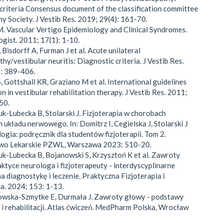
criteria Consensus document of the classification committee
ny Society. J Vestib Res. 2019; 29(4): 161-70.
M. Vascular Vertigo Epidemiology and Clinical Syndromes.
gist. 2011; 17(1): 1-10.
 Bisdorff A, Furman J et al. Acute unilateral
hy/vestibular neuritis: Diagnostic criteria. J Vestib Res.
): 389-406.
, Gottshall KR, Graziano M et al. International guidelines
n in vestibular rehabilitation therapy. J Vestib Res. 2011;
50.
uk-Lubecka B, Stolarski J. Fizjoterapia w chorobach
układu nerwowego. In: Domitrz I, Cegielska J, Stolarski J
logia: podręcznik dla studentów fizjoterapii. Tom 2.
o Lekarskie PZWL, Warszawa 2023: 510-20.
uk-Lubecka B, Bojanowski S, Krzysztoń K et al. Zawroty
ktyce neurologa i fizjoterapeuty - interdyscyplinarne
na diagnostykę i leczenie. Praktyczna Fizjoterapia i
ja. 2024; 153: 1-13.
owska-Szmytke E, Durmała J. Zawroty głowy - podstawy
 i rehabilitacji. Atlas ćwiczeń. MedPharm Polska, Wrocław