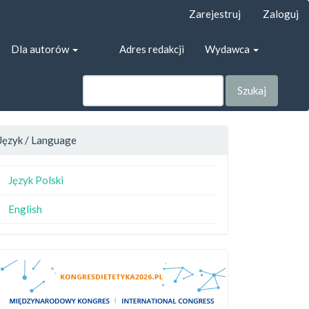
Zarejestruj
Zaloguj
Dla autorów
Adres redakcji
Wydawca
Szukaj
Język / Language
Język Polski
English
main##