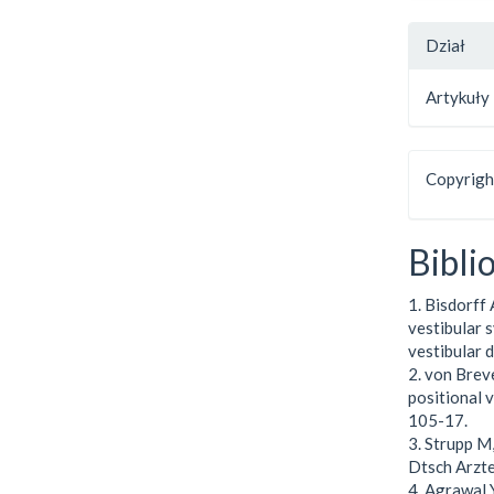
Dział
Artykuły
Copyright
Bibli
1. Bisdorff 
vestibular 
vestibular d
2. von Brev
positional v
105-17.
3. Strupp M
Dtsch Arzte
4. Agrawal 