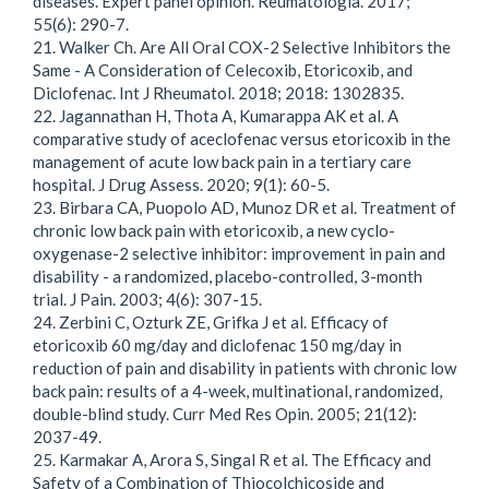
diseases. Expert panel opinion. Reumatologia. 2017;
55(6): 290-7.
21. Walker Ch. Are All Oral COX-2 Selective Inhibitors the
Same - A Consideration of Celecoxib, Etoricoxib, and
Diclofenac. Int J Rheumatol. 2018; 2018: 1302835.
22. Jagannathan H, Thota A, Kumarappa AK et al. A
comparative study of aceclofenac versus etoricoxib in the
management of acute low back pain in a tertiary care
hospital. J Drug Assess. 2020; 9(1): 60-5.
23. Birbara CA, Puopolo AD, Munoz DR et al. Treatment of
chronic low back pain with etoricoxib, a new cyclo-
oxygenase-2 selective inhibitor: improvement in pain and
disability - a randomized, placebo-controlled, 3-month
trial. J Pain. 2003; 4(6): 307-15.
24. Zerbini C, Ozturk ZE, Grifka J et al. Efficacy of
etoricoxib 60 mg/day and diclofenac 150 mg/day in
reduction of pain and disability in patients with chronic low
back pain: results of a 4-week, multinational, randomized,
double-blind study. Curr Med Res Opin. 2005; 21(12):
2037-49.
25. Karmakar A, Arora S, Singal R et al. The Efficacy and
Safety of a Combination of Thiocolchicoside and