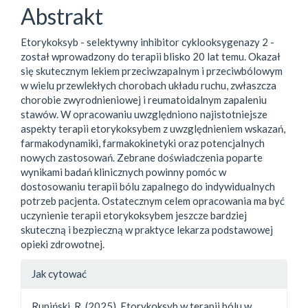
Abstrakt
Etorykoksyb - selektywny inhibitor cyklooksygenazy 2 -
został wprowadzony do terapii blisko 20 lat temu. Okazał
się skutecznym lekiem przeciwzapalnym i przeciwbólowym
w wielu przewlekłych chorobach układu ruchu, zwłaszcza
chorobie zwyrodnieniowej i reumatoidalnym zapaleniu
stawów. W opracowaniu uwzględniono najistotniejsze
aspekty terapii etorykoksybem z uwzględnieniem wskazań,
farmakodynamiki, farmakokinetyki oraz potencjalnych
nowych zastosowań. Zebrane doświadczenia poparte
wynikami badań klinicznych powinny pomóc w
dostosowaniu terapii bólu zapalnego do indywidualnych
potrzeb pacjenta. Ostatecznym celem opracowania ma być
uczynienie terapii etorykoksybem jeszcze bardziej
skuteczną i bezpieczną w praktyce lekarza podstawowej
opieki zdrowotnej.
##plugins.themes.bootstrap3.a
Jak cytować
Rupiński, R. (2025). Etorykoksyb w terapii bólu w