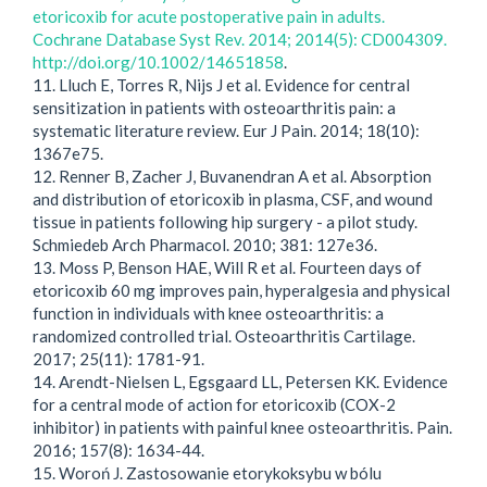
etoricoxib for acute postoperative pain in adults.
Cochrane Database Syst Rev. 2014; 2014(5): CD004309.
http://doi.org/10.1002/14651858
.
11. Lluch E, Torres R, Nijs J et al. Evidence for central
sensitization in patients with osteoarthritis pain: a
systematic literature review. Eur J Pain. 2014; 18(10):
1367e75.
12. Renner B, Zacher J, Buvanendran A et al. Absorption
and distribution of etoricoxib in plasma, CSF, and wound
tissue in patients following hip surgery - a pilot study.
Schmiedeb Arch Pharmacol. 2010; 381: 127e36.
13. Moss P, Benson HAE, Will R et al. Fourteen days of
etoricoxib 60 mg improves pain, hyperalgesia and physical
function in individuals with knee osteoarthritis: a
randomized controlled trial. Osteoarthritis Cartilage.
2017; 25(11): 1781-91.
14. Arendt-Nielsen L, Egsgaard LL, Petersen KK. Evidence
for a central mode of action for etoricoxib (COX-2
inhibitor) in patients with painful knee osteoarthritis. Pain.
2016; 157(8): 1634-44.
15. Woroń J. Zastosowanie etorykoksybu w bólu