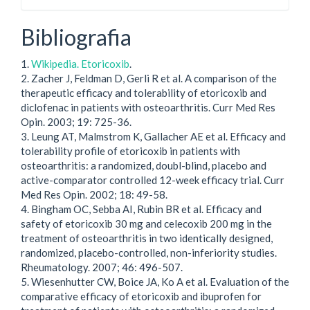
Bibliografia
1.
Wikipedia. Etoricoxib
.
2. Zacher J, Feldman D, Gerli R et al. A comparison of the
therapeutic efficacy and tolerability of etoricoxib and
diclofenac in patients with osteoarthritis. Curr Med Res
Opin. 2003; 19: 725-36.
3. Leung AT, Malmstrom K, Gallacher AE et al. Efficacy and
tolerability profile of etoricoxib in patients with
osteoarthritis: a randomized, doubl-blind, placebo and
active-comparator controlled 12-week efficacy trial. Curr
Med Res Opin. 2002; 18: 49-58.
4. Bingham OC, Sebba AI, Rubin BR et al. Efficacy and
safety of etoricoxib 30 mg and celecoxib 200 mg in the
treatment of osteoarthritis in two identically designed,
randomized, placebo-controlled, non-inferiority studies.
Rheumatology. 2007; 46: 496-507.
5. Wiesenhutter CW, Boice JA, Ko A et al. Evaluation of the
comparative efficacy of etoricoxib and ibuprofen for