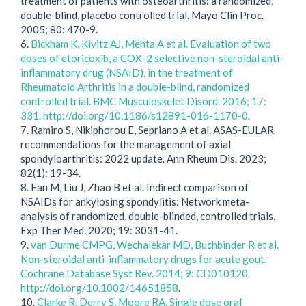
treatment of patients with osteoarthritis: a randomized,
double-blind, placebo controlled trial. Mayo Clin Proc.
2005; 80: 470-9.
6.
Bickham K, Kivitz AJ, Mehta A et al. Evaluation of two
doses of etoricoxib, a COX-2 selective non-steroidal anti-
inflammatory drug (NSAID), in the treatment of
Rheumatoid Arthritis in a double-blind, randomized
controlled trial. BMC Musculoskelet Disord. 2016; 17:
331. http://doi.org/10.1186/s12891-016-1170-0
.
7. Ramiro S, Nikiphorou E, Sepriano A et al. ASAS-EULAR
recommendations for the management of axial
spondyloarthritis: 2022 update. Ann Rheum Dis. 2023;
82(1): 19-34.
8. Fan M, Liu J, Zhao B et al. Indirect comparison of
NSAIDs for ankylosing spondylitis: Network meta-
analysis of randomized, double-blinded, controlled trials.
Exp Ther Med. 2020; 19: 3031-41.
9.
van Durme CMPG, Wechalekar MD, Buchbinder R et al.
Non-steroidal anti-inflammatory drugs for acute gout.
Cochrane Database Syst Rev. 2014; 9: CD010120.
http://doi.org/10.1002/14651858
.
10.
Clarke R, Derry S, Moore RA. Single dose oral