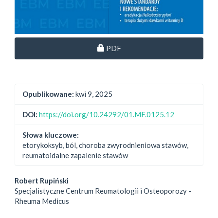
Dostęp przez subskrypcję
PDF
Opublikowane:
kwi 9, 2025
DOI:
https://doi.org/10.24292/01.MF.0125.12
Słowa kluczowe:
etorykoksyb, ból, choroba zwyrodnieniowa stawów,
reumatoidalne zapalenie stawów
##plugins.themes.bootstrap3.
Robert Rupiński
Specjalistyczne Centrum Reumatologii i Osteoporozy -
Rheuma Medicus