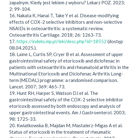
zapalnym. Kiedy jest lekiem z wyboru? Lekarz POZ. 2023;
2: 99-104.
16. Nakata K, Hanai T, Take Y et al. Disease-modifying
effects of COX-2 selective inhibitors and non-selective
NSAIDs in osteoarthritis: a systematic review.
Osteoarthritis Cartilage. 2018; 26: 1263-73.
17.
https://indeks.mp.pl/leki/desc.php?id=18552
(dostęp
08.04.2025.).
18. Laine L, Curtis SP, Cryer B et al. Assessment of upper
gastrointestinal safety of etoricoxib and diclofenac in
patients with osteoarthritis and rheumatoid arthritis in the
Multinational Etoricoxib and Diclofenac Arthritis Long-
term (MEDAL) programme: a randomised comparison.
Lancet. 2007; 369: 465-73.
19. Hunt RH, Harper S, Watson DJ et al. The
gastrointestinal safety of the COX-2 selective inhibitor
etoricoxib assessed by both endoscopy and analysis of
upper gastrointestinal events. Am J Gastroenterol. 2003;
98: 1725-33.
20. Kwiatkowska B, Majdan M, Mastalerz-Migas A et al.
Status of etoricoxib in the treatment of rheumatic