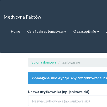
##plugins.themes.bootstrap3.accessible_menu.label##
##plugins.themes.bootstrap3.accessible_menu.main_navigat
##plugins.themes.bootstrap3.accessible_menu.main_content
Medycyna Faktów
##plugins.themes.bootstrap3.accessible_menu.sidebar##
Home
Cele i zakres tematyczny
O czasopiśmie
Strona domowa
Zaloguj się
Wymagana subskrypcja. Aby zweryfikować subsk
Nazwa użytkownika (np. jankowalski)