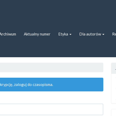
ion##
##
Archiwum
Aktualny numer
Etyka
Dla autorów
Re
rypcję, zaloguj do czasopisma.