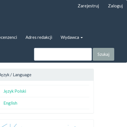
Zarejestruj
Zaloguj
cenzenci
Adres redakcji
Wydawca
Szukaj
Język / Language
Język Polski
English