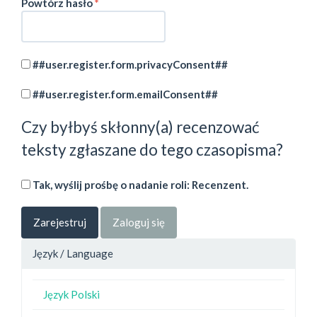
Wymagane
Powtórz hasło
*
##user.register.form.privacyConsent##
##user.register.form.emailConsent##
Czy byłbyś skłonny(a) recenzować
teksty zgłaszane do tego czasopisma?
Tak, wyślij prośbę o nadanie roli: Recenzent.
Zarejestruj
Zaloguj się
Język / Language
Język Polski