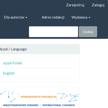
Zarejestruj
Zaloguj
Dla autorów
Adres redakcji
Wydawca
Szukaj
Język / Language
Język Polski
English