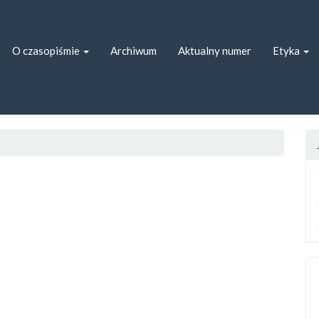
ion##
##
O czasopiśmie
Archiwum
Aktualny numer
Etyka