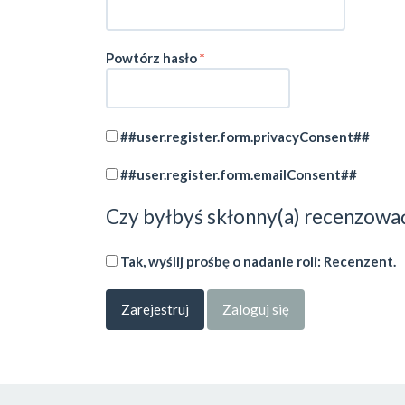
Wymagane
Powtórz hasło
*
##user.register.form.privacyConsent##
##user.register.form.emailConsent##
Czy byłbyś skłonny(a) recenzować
Tak, wyślij prośbę o nadanie roli: Recenzent.
Zarejestruj
Zaloguj się