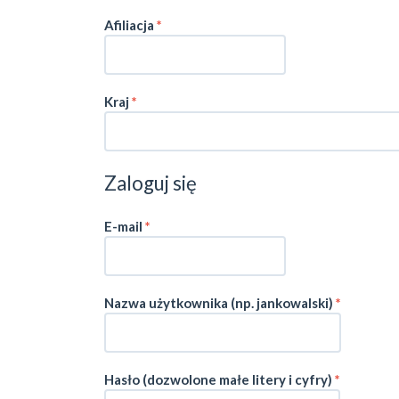
Wymagane
Afiliacja
*
Wymagane
Kraj
*
Zaloguj się
Wymagane
E-mail
*
Nazwa użytkownika (np. jankowalski)
*
Wymagane
Hasło (dozwolone małe litery i cyfry)
*
Wymagane