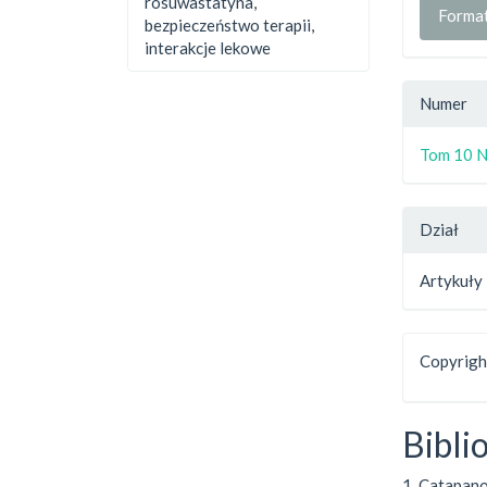
rosuwastatyna,
Forma
bezpieczeństwo terapii,
interakcje lekowe
Numer
Tom 10 N
Dział
Artykuły
Copyright
Bibli
1. Catapano