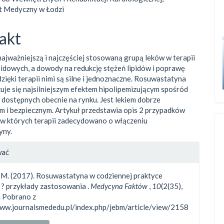
t Medyczny w Łodzi
akt
najważniejszą i najczęściej stosowaną grupą leków w terapii
pidowych, a dowody na redukcję stężeń lipidów i poprawę
zięki terapii nimi są silne i jednoznaczne. Rosuwastatyna
uje się najsilniejszym efektem hipolipemizującym spośród
dostępnych obecnie na rynku. Jest lekiem dobrze
 i bezpiecznym. Artykuł przedstawia opis 2 przypadków
, w których terapii zadecydowano o włączeniu
yny.
gins.themes.bootstrap3.article.d
wać
, M. (2017). Rosuwastatyna w codziennej praktyce
j ? przykłady zastosowania .
Medycyna Faktów
,
10
(2(35),
 Pobrano z
www.journalsmededu.pl/index.php/jebm/article/view/2158