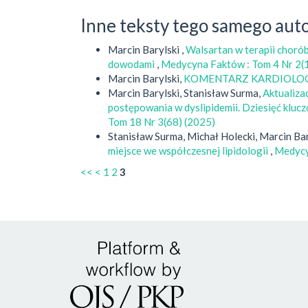
Inne teksty tego samego aut
Marcin Barylski ,
Walsartan w terapii choró
dowodami
,
Medycyna Faktów : Tom 4 Nr 2(
Marcin Barylski,
KOMENTARZ KARDIOLO
Marcin Barylski, Stanisław Surma,
Aktualiz
postępowania w dyslipidemii. Dziesięć klucz
Tom 18 Nr 3(68) (2025)
Stanisław Surma, Michał Holecki, Marcin Bar
miejsce we współczesnej lipidologii
,
Medycy
<<
<
1
2
3