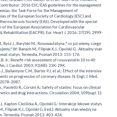
Contributor: 2016 ESC/EAS guidelines for the management
aemias: the Task Force for the Management of
ias of the European Society of Cardiology (ESC) and
herosclerosis Society (EAS). Developed with the special
n of the European Association for Cardiovascular
& Rehabilitation (EACPR). Eur. Heart J. 2016; 37(39): 2999-
., Rysz J., Barylski M.: Rosuwastatyna ? co już wiemy, czego
ujemy? W: Banach M., Filipiak K.J., Opolski G.: Aktualny stan
emat statyn. Termedia, Poznań 2013: 155-176.
.B. Jr.: Benefit-risk assessment of rosuvastatin 10 to 40
 Am. J. Cardiol. 2003; 92(4B): 23K-29K.
S.J., Ballantyne C.M., Barter P.J. et al.: Effect of the intensive
ments on progression of coronary disease. N. Engl. J. Med.
 2078-2087.
S., Paoletti R., Corsini A.: Safety of statins: focus on clinical
etics and drug interactions. Circulation 2004; 109(supl. 1):
K.J., Kapłon-Cieślicka A., Opolski G.: Interakcje lekowe statyn.
, Filipiak K.J., Opolski G. (red.): Aktualny stan wiedzy na
n. Termedia, Poznań 2013: 403-424.