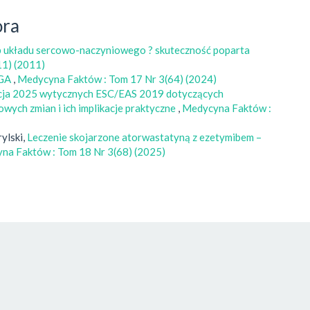
ora
b układu sercowo-naczyniowego ? skuteczność poparta
11) (2011)
GA
,
Medycyna Faktów : Tom 17 Nr 3(64) (2024)
acja 2025 wytycznych ESC/EAS 2019 dotyczących
owych zmian i ich implikacje praktyczne
,
Medycyna Faktów :
ylski,
Leczenie skojarzone atorwastatyną z ezetymibem –
na Faktów : Tom 18 Nr 3(68) (2025)