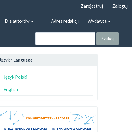
Zarejestruj
Zaloguj
Dla autorów
Adres redakcji
Wydawca
Szukaj
Język / Language
Język Polski
English
main##