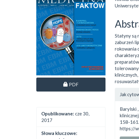
Uniwersyte
Abstr
Statyny są 
zaburzeń li
rokowania d
charakteryz
preparatów 
tolerowanym
klinicznych
rosuwastat
Dostęp przez subskrypcję
PDF
##plu
Jak cyto
Barylski 
Opublikowane:
cze 30,
kliniczne
2017
158-161.
https://
Słowa kluczowe: