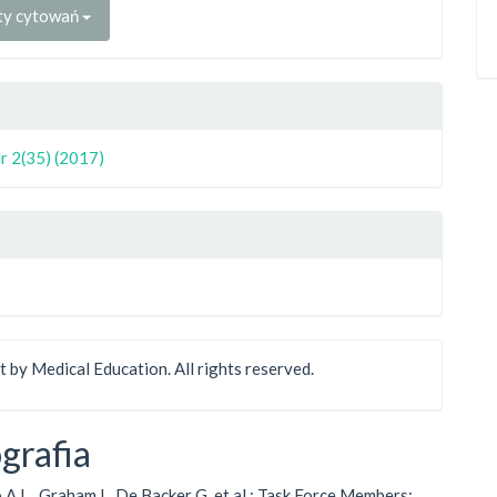
ty cytowań
r 2(35) (2017)
 by Medical Education. All rights reserved.
ografia
 A.L., Graham I., De Backer G. et al.; Task Force Members;