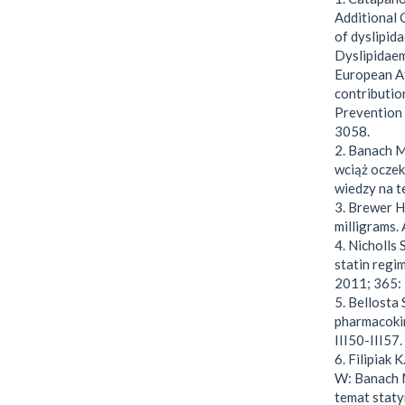
Additional 
of dyslipid
Dyslipidaem
European At
contributio
Prevention 
3058.
2. Banach M
wciąż oczek
wiedzy na t
3. Brewer H
milligrams.
4. Nicholls 
statin regi
2011; 365:
5. Bellosta 
pharmacokin
III50-III57.
6. Filipiak 
W: Banach M.
temat staty