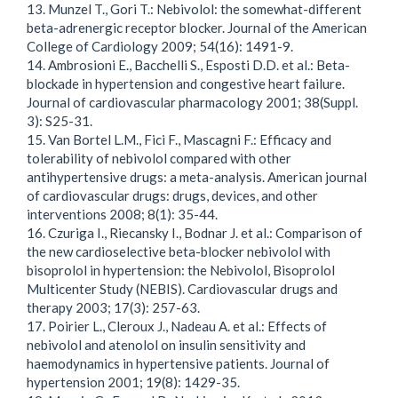
13. Munzel T., Gori T.: Nebivolol: the somewhat-different
beta-adrenergic receptor blocker. Journal of the American
College of Cardiology 2009; 54(16): 1491-9.
14. Ambrosioni E., Bacchelli S., Esposti D.D. et al.: Beta-
blockade in hypertension and congestive heart failure.
Journal of cardiovascular pharmacology 2001; 38(Suppl.
3): S25-31.
15. Van Bortel L.M., Fici F., Mascagni F.: Efficacy and
tolerability of nebivolol compared with other
antihypertensive drugs: a meta-analysis. American journal
of cardiovascular drugs: drugs, devices, and other
interventions 2008; 8(1): 35-44.
16. Czuriga I., Riecansky I., Bodnar J. et al.: Comparison of
the new cardioselective beta-blocker nebivolol with
bisoprolol in hypertension: the Nebivolol, Bisoprolol
Multicenter Study (NEBIS). Cardiovascular drugs and
therapy 2003; 17(3): 257-63.
17. Poirier L., Cleroux J., Nadeau A. et al.: Effects of
nebivolol and atenolol on insulin sensitivity and
haemodynamics in hypertensive patients. Journal of
hypertension 2001; 19(8): 1429-35.