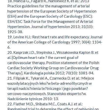
18. Mancia G., Fagard R., Narkiewicz K. et al.: 2013
Practice guidelines for the management of arterial
hypertension of the European Society of Hypertension
(ESH) and the European Society of Cardiology (ESC):
ESH/ESC Task Force for the Management of Arterial
Hypertension. Journal of hypertension 2013; 31(10):
1925-38.
19. Levine H.J.: Rest heart rate and life expectancy. Journal
of the American College of Cardiology 1997; 30(4): 1104-
6.
20. Kasprzak J.D., Stepinska J., Wozakowska Kaplon B. et
al. [Optimum heart rate ? the current goal of
cardiovascular therapy. Position statement of the Polish
Cardiac Society Working Group on Cardiovascular Drug
Therapy]. Kardiologia polska 2012; 70(10): 1081-94.
21. Filipiak K., Tykarski A., Czarnecka D. et al.: Miejsce
wazodylatacyjnych leko?w beta-adrenolitycznych w
terapii nadcis?nienia te?tniczego i jego powikłan?
sercowo-naczyniowych. Stanowisko eksperto?w.
Nadciśnienie tętnicze 2010: 13.
22. Flather M.D., Shibata M.C., Coats A.J. et al.:
Randomized trial to determine the effect of nebivolol on