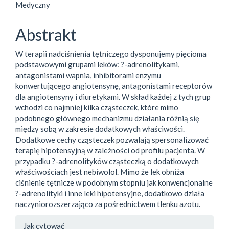
Medyczny
Abstrakt
W terapii nadciśnienia tętniczego dysponujemy pięcioma
podstawowymi grupami leków: ?-adrenolitykami,
antagonistami wapnia, inhibitorami enzymu
konwertującego angiotensynę, antagonistami receptorów
dla angiotensyny i diuretykami. W skład każdej z tych grup
wchodzi co najmniej kilka cząsteczek, które mimo
podobnego głównego mechanizmu działania różnią się
między sobą w zakresie dodatkowych właściwości.
Dodatkowe cechy cząsteczek pozwalają spersonalizować
terapię hipotensyjną w zależności od profilu pacjenta. W
przypadku ?-adrenolityków cząsteczką o dodatkowych
właściwościach jest nebiwolol. Mimo że lek obniża
ciśnienie tętnicze w podobnym stopniu jak konwencjonalne
?-adrenolityki i inne leki hipotensyjne, dodatkowo działa
naczyniorozszerzająco za pośrednictwem tlenku azotu.
##plugins.themes.bootstrap3.a
Jak cytować