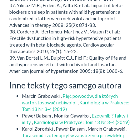
37. Yilmaz M.B., Erdem A., Yalta K. et al.: Impact of beta-
blockers on sleep in patients with mild hypertension: a
randomized trial between nebivolol and metoprolol.
Advances in therapy 2008; 25(9): 871-83.
38. Cordero A., Bertomeu-Martinez V., Mazon P. et al.:
Erectile dysfunction in high-risk hypertensive patients
treated with beta-blockade agents. Cardiovascular
therapeutics 2010; 28(1): 15-22.
39. Van Bortel L.M., Bulpitt C.J., Fici F.: Quality of life and
antihypertensive effect with nebivolol and losartan.
American journal of hypertension 2005; 18(8): 1060-6.
Inne teksty tego samego autora
Marcin Grabowski ,
Pięć powodów, dla których
warto stosować nebiwolol
,
Kardiologia w Praktyce:
Tom 13 Nr 3-4 (2019)
Paweł Balsam , Monika Gawałko ,
Ezetymib ? fakty i
mity
,
Kardiologia w Praktyce: Tom 13 Nr 3-4 (2019)
Karol Zbroński , Paweł Balsam , Marcin Grabowski ,
Torasemid i zofenopryl w zaostrzeniu przewlekłej