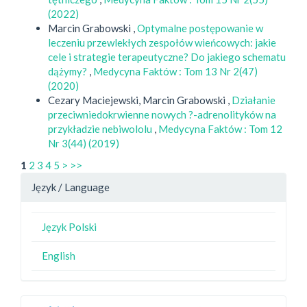
(2022)
Marcin Grabowski ,
Optymalne postępowanie w
leczeniu przewlekłych zespołów wieńcowych: jakie
cele i strategie terapeutyczne? Do jakiego schematu
dążymy?
,
Medycyna Faktów : Tom 13 Nr 2(47)
(2020)
Cezary Maciejewski, Marcin Grabowski ,
Działanie
przeciwniedokrwienne nowych ?-adrenolityków na
przykładzie nebiwololu
,
Medycyna Faktów : Tom 12
Nr 3(44) (2019)
1
2
3
4
5
>
>>
Język / Language
Język Polski
English