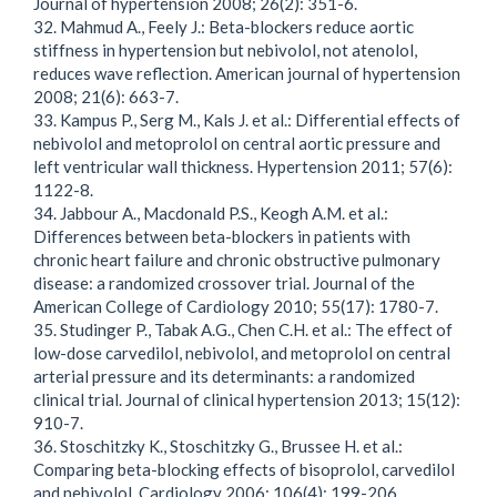
Journal of hypertension 2008; 26(2): 351-6.
32. Mahmud A., Feely J.: Beta-blockers reduce aortic
stiffness in hypertension but nebivolol, not atenolol,
reduces wave reflection. American journal of hypertension
2008; 21(6): 663-7.
33. Kampus P., Serg M., Kals J. et al.: Differential effects of
nebivolol and metoprolol on central aortic pressure and
left ventricular wall thickness. Hypertension 2011; 57(6):
1122-8.
34. Jabbour A., Macdonald P.S., Keogh A.M. et al.:
Differences between beta-blockers in patients with
chronic heart failure and chronic obstructive pulmonary
disease: a randomized crossover trial. Journal of the
American College of Cardiology 2010; 55(17): 1780-7.
35. Studinger P., Tabak A.G., Chen C.H. et al.: The effect of
low-dose carvedilol, nebivolol, and metoprolol on central
arterial pressure and its determinants: a randomized
clinical trial. Journal of clinical hypertension 2013; 15(12):
910-7.
36. Stoschitzky K., Stoschitzky G., Brussee H. et al.:
Comparing beta-blocking effects of bisoprolol, carvedilol
and nebivolol. Cardiology 2006; 106(4): 199-206.