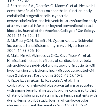
11(5): 552-63.
4. Sorrentino S.A., Doerries C., Manes C. et al.: Nebivolol
exerts beneficial effects on endothelial function, early
endothelial progenitor cells, myocardial
neovascularization, and left ventricular dysfunction early
after myocardial infarction beyond conventional beta1-
blockade. Journal of the American College of Cardiology
2011; 57(5): 601-11.
5. McEniery C.M., Schmitt M., Qasem A. et al.: Nebivolol
increases arterial distensibility in vivo. Hypertension
2004; 44(3): 305-10.
6. Makolkin V.I., Akhmedova O.O., Buval?tsev V.I. et al.
[Clinical and metabolic effects of cardioselective beta-
adrenoblockers nebivolol and metoprolol in patients with
hypertension and ischemic heart disease associated with
type 2 diabetes]. Kardiologiia 2003; 43(2): 40-3.
7. Rizos E., Bairaktari E., Kostoula A. et al.: The
combination of nebivolol plus pravastatin is associated
with a more beneficial metabolic profile compared to that
of atenolol plus pravastatin in hypertensive patients with
dyslipidemia: a pilot study. Journal of cardiovascular
pharmacology and therapeutics 2003; 8(2): 127-34.