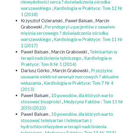
niewydolności serca ? doświadczenia ośrodka
warszawskiego
,
Kardiologia w Praktyce: Tom 12 Nr
1 (2018)
Krzysztof Ozierański , Paweł Balsam , Marcin
Grabowski ,
Peryndopryl u pacjentów z zawałem
mięśnia sercowego ? doświadczenia ośrodka
warszawskiego
,
Kardiologia w Praktyce: Tom 11 Nr
2 (2017)
Paweł Balsam , Marcin Grabowski ,
Telmisartan w
terapii nadciśnienia tętniczego
,
Kardiologia w
Praktyce: Tom 8 Nr 1 (2014)
Dariusz Górko , Marcin Grabowski ,
Przezżylne
usuwanie elektrod wewnątrzsercowych ? aktualne
wskazania
,
Kardiologia w Praktyce: Tom 7 Nr 4
(2013)
Paweł Balsam ,
10 powodów, dla których warto
stosować bisoprolol
,
Medycyna Faktów : Tom 15 Nr
2(55) (2022)
Paweł Balsam ,
10 powodów, dla których warto
stosować telmisartan i telmisartan z
hydrochlorotiazydem w terapii nadciśnienia
tętniczego
,
Medycyna Faktów : Tom 15 Nr 2(55)