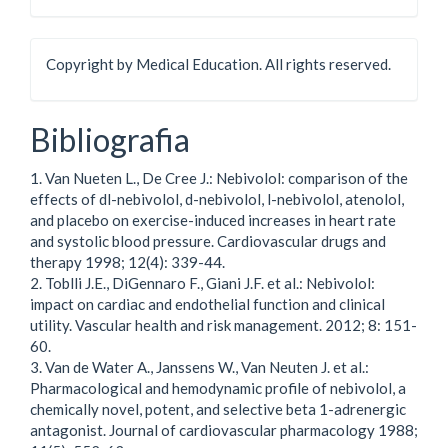
Copyright by Medical Education. All rights reserved.
Bibliografia
1. Van Nueten L., De Cree J.: Nebivolol: comparison of the
effects of dl-nebivolol, d-nebivolol, l-nebivolol, atenolol,
and placebo on exercise-induced increases in heart rate
and systolic blood pressure. Cardiovascular drugs and
therapy 1998; 12(4): 339-44.
2. Toblli J.E., DiGennaro F., Giani J.F. et al.: Nebivolol:
impact on cardiac and endothelial function and clinical
utility. Vascular health and risk management. 2012; 8: 151-
60.
3. Van de Water A., Janssens W., Van Neuten J. et al.:
Pharmacological and hemodynamic profile of nebivolol, a
chemically novel, potent, and selective beta 1-adrenergic
antagonist. Journal of cardiovascular pharmacology 1988;