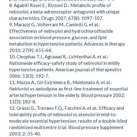
8. Agabiti Rosei E., Rizzoni D.: Metabolic profile of
nebivolol, a beta-adrenoceptor antagonist with unique
characteristics. Drugs 2007; 67(8): 1097-107.
9. Marazzi G., Volterrani M., Caminiti G. et al.:
Effectiveness of nebivolol and hydrochlorothiazide
association on blood pressure, glucose, and lipid
metabolism in hypertensive patients. Advances in therapy
2010; 27(9): 655-64.
10. Cleophas T.J., Agrawal R., Lichtenthal A. et al.:
Nationwide efficacy-safety study of nebivolol in mildly
hypertensive patients. American journal of therapeutics
2006; 13(3): 192-7.
11. Mazza A., Gil-Extremera B., Maldonato A. et al.:
Nebivolol vs amlodipine as first-line treatment of essential
arterial hypertension in the elderly. Blood pressure 2002;
11(3): 182-8.
12. Grassi G., Trevano F.Q., Facchini A. et al.: Efficacy and
tolerability profile of nebivolol vs atenolol in mild-to-
moderate essential hypertension: results of a double-blind
randomized multicentre trial. Blood pressure Supplement
2003; 2: 35-40.