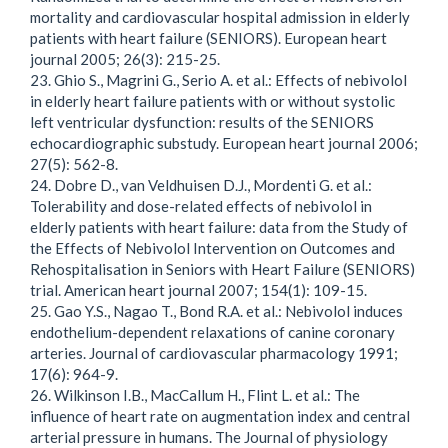
mortality and cardiovascular hospital admission in elderly
patients with heart failure (SENIORS). European heart
journal 2005; 26(3): 215-25.
23. Ghio S., Magrini G., Serio A. et al.: Effects of nebivolol
in elderly heart failure patients with or without systolic
left ventricular dysfunction: results of the SENIORS
echocardiographic substudy. European heart journal 2006;
27(5): 562-8.
24. Dobre D., van Veldhuisen D.J., Mordenti G. et al.:
Tolerability and dose-related effects of nebivolol in
elderly patients with heart failure: data from the Study of
the Effects of Nebivolol Intervention on Outcomes and
Rehospitalisation in Seniors with Heart Failure (SENIORS)
trial. American heart journal 2007; 154(1): 109-15.
25. Gao Y.S., Nagao T., Bond R.A. et al.: Nebivolol induces
endothelium-dependent relaxations of canine coronary
arteries. Journal of cardiovascular pharmacology 1991;
17(6): 964-9.
26. Wilkinson I.B., MacCallum H., Flint L. et al.: The
influence of heart rate on augmentation index and central
arterial pressure in humans. The Journal of physiology