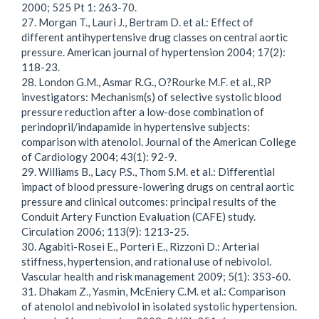
2000; 525 Pt 1: 263-70.
27. Morgan T., Lauri J., Bertram D. et al.: Effect of
different antihypertensive drug classes on central aortic
pressure. American journal of hypertension 2004; 17(2):
118-23.
28. London G.M., Asmar R.G., O?Rourke M.F. et al., RP
investigators: Mechanism(s) of selective systolic blood
pressure reduction after a low-dose combination of
perindopril/indapamide in hypertensive subjects:
comparison with atenolol. Journal of the American College
of Cardiology 2004; 43(1): 92-9.
29. Williams B., Lacy P.S., Thom S.M. et al.: Differential
impact of blood pressure-lowering drugs on central aortic
pressure and clinical outcomes: principal results of the
Conduit Artery Function Evaluation (CAFE) study.
Circulation 2006; 113(9): 1213-25.
30. Agabiti-Rosei E., Porteri E., Rizzoni D.: Arterial
stiffness, hypertension, and rational use of nebivolol.
Vascular health and risk management 2009; 5(1): 353-60.
31. Dhakam Z., Yasmin, McEniery C.M. et al.: Comparison
of atenolol and nebivolol in isolated systolic hypertension.