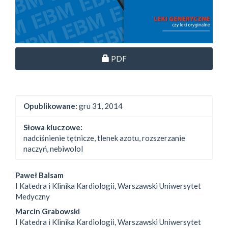
Dostęp przez subskrypcję
PDF
Opublikowane:
gru 31, 2014
Słowa kluczowe:
nadciśnienie tętnicze, tlenek azotu, rozszerzanie
naczyń, nebiwolol
##plugins.themes.bootstrap3.
Paweł Balsam
I Katedra i Klinika Kardiologii, Warszawski Uniwersytet
Medyczny
Marcin Grabowski
I Katedra i Klinika Kardiologii, Warszawski Uniwersytet