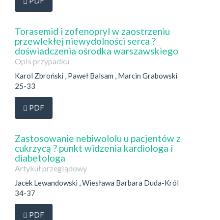
PDF
Torasemid i zofenopryl w zaostrzeniu
przewlekłej niewydolności serca ?
doświadczenia ośrodka warszawskiego
Opis przypadku
Karol Zbroński , Paweł Balsam , Marcin Grabowski
25-33
Dostęp przez subskrypcję
PDF
Zastosowanie nebiwololu u pacjentów z
cukrzycą ? punkt widzenia kardiologa i
diabetologa
Artykuł przeglądowy
Jacek Lewandowski , Wiesława Barbara Duda-Król
34-37
Dostęp przez subskrypcję
PDF