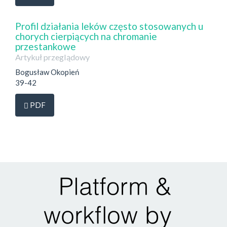
Profil działania leków często stosowanych u
chorych cierpiących na chromanie
przestankowe
Artykuł przeglądowy
Bogusław Okopień
39-42
Dostęp przez subskrypcję
PDF