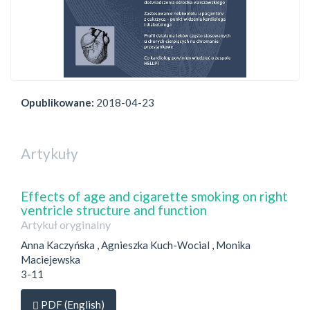
Opublikowane:
2018-04-23
Artykuły
Effects of age and cigarette smoking on right
ventricle structure and function
Artykuł oryginalny
Anna Kaczyńska , Agnieszka Kuch-Wocial , Monika
Maciejewska
3-11
Dostęp przez subskrypcję
PDF (English)