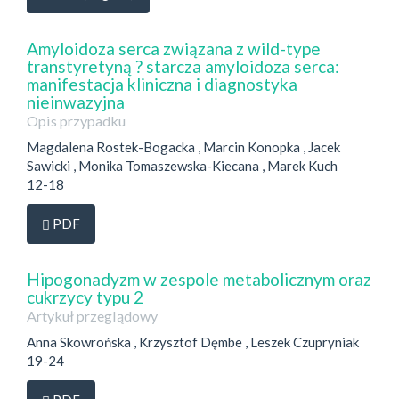
Amyloidoza serca związana z wild-type
transtyretyną ? starcza amyloidoza serca:
manifestacja kliniczna i diagnostyka
nieinwazyjna
Opis przypadku
Magdalena Rostek-Bogacka , Marcin Konopka , Jacek
Sawicki , Monika Tomaszewska-Kiecana , Marek Kuch
12-18
Dostęp przez subskrypcję
PDF
Hipogonadyzm w zespole metabolicznym oraz
cukrzycy typu 2
Artykuł przeglądowy
Anna Skowrońska , Krzysztof Dęmbe , Leszek Czupryniak
19-24
Dostęp przez subskrypcję