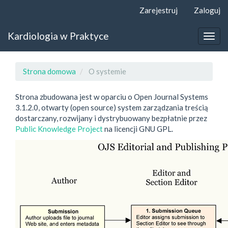
##plugins.themes.bootstrap3.accessible_menu.label##
Zarejestruj
Zaloguj
##plugins.themes.bootstrap3.accessible_menu.main_navigat
##plugins.themes.bootstrap3.accessible_menu.main_content
Kardiologia w Praktyce
##plugins.themes.bootstrap3.accessible_menu.sidebar##
Togg
navig
Strona domowa
O systemie
Strona zbudowana jest w oparciu o Open Journal Systems
3.1.2.0, otwarty (open source) system zarządzania treścią
dostarczany, rozwijany i dystrybuowany bezpłatnie przez
Public Knowledge Project
na licencji GNU GPL.