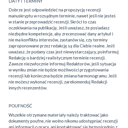
DATY I TERMINY
Dobrze jest odpowiedzieć na propozycję recenzji
manuskryptu w rozsądnym terminie, nawet jeśli nie jesteś
w stanie przeprowadzić recenzji. Skróci to czas
oczekiwania na publikację. Jeśli uważasz, że posiadasz
niezbędne kompetencje, aby zrecenzować dany artykuł i
nie ma konfliktu interesów, zastanów się, czy terminy
zaproponowane przez redakcję są dla Ciebie realne. Jeśli
uważasz, że podany czas jest niewystarczający, poinformuj
Redakcję o bardziej realistycznym terminie recenzji.
Zawsze niezwłocznie informuj Redaktorów, jeśli sytuacja
w wyniku zmian nie będzie możliwości przygotowania
recenzji lub konieczna będzie zmiana harmonogramu. Jeśli
nie możesz wykonać recenzji, zarekomenduj Redakcji
innych recenzentów.
POUFNOŚĆ
Wszelkie otrzymane materiały należy traktować jako
dokumenty poufne, nie wolno nikomu udostępniać recenzji
ani informacji o pracy, ani kontaktować się bezpośrednio z