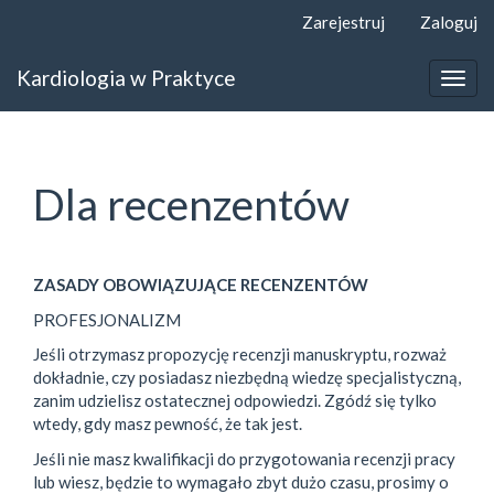
##plugins.themes.bootstrap3.accessible_menu.label##
Zarejestruj
Zaloguj
##plugins.themes.bootstrap3.accessible_menu.main_navigat
##plugins.themes.bootstrap3.accessible_menu.main_content
Kardiologia w Praktyce
##plugins.themes.bootstrap3.accessible_menu.sidebar##
Togg
navig
Dla recenzentów
ZASADY OBOWIĄZUJĄCE RECENZENTÓW
PROFESJONALIZM
Jeśli otrzymasz propozycję recenzji manuskryptu, rozważ
dokładnie, czy posiadasz niezbędną wiedzę specjalistyczną,
zanim udzielisz ostatecznej odpowiedzi. Zgódź się tylko
wtedy, gdy masz pewność, że tak jest.
Jeśli nie masz kwalifikacji do przygotowania recenzji pracy
lub wiesz, będzie to wymagało zbyt dużo czasu, prosimy o