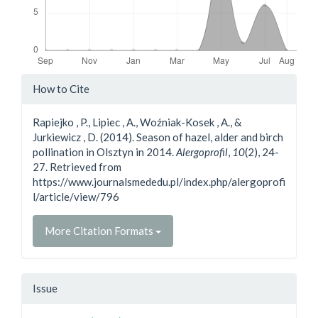
Article
How to Cite
Details
Rapiejko , P., Lipiec , A., Woźniak-Kosek , A., &
Jurkiewicz , D. (2014). Season of hazel, alder and birch
pollination in Olsztyn in 2014.
Alergoprofil
,
10
(2), 24-
27. Retrieved from
https://www.journalsmededu.pl/index.php/alergoprofi
l/article/view/796
More Citation Formats
Issue