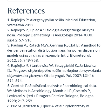
References
1. Rapiejko P.: Alergeny pyłku roślin. Medical Education,
Warszawa 2012.
2. Rapiejko P., Lipiec A.: Etiologia alergicznego nieżytu
nosa. Postępy Dermatologii i Alergologii 2014, XXXI,
supl. 2: S7- S10.
3. Pauling A., Rotach M.W., Gehring R., Clot B.: A method to
deriver vegetation distribution maps for pollen dispersion
models using birch as an exemple. Int. J. Biometeorol.
2012, 56: 949-958.
4. Rapiejko P., Stankiewicz W., Szczygielski K., Jurkiewicz
D.: Progowe stężenie pyłku roślin niezbędne do wywołania
objawów alergicznych. Otolaryngol. Pol. 2007; LXI(4):
591-594.
5. Comtois P.: Statistical analysis of aerobiological data.
W: Methods in Aerobiology. Mandrioli P., Comtois P.,
Levizzani V. (red.). Pitagora Editrice Bologna, Bologna
1998; 217-259.
6. Puc M., Kruczek A., Lipiec A. et al.: Pyłek brzozy w