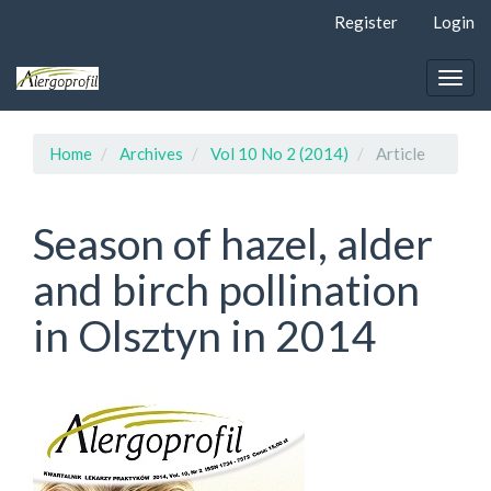
Quick
Register
Login
jump
to
page
Togg
content
navig
Main
Navigation
Home
Archives
Vol 10 No 2 (2014)
Article
Main
Content
Sidebar
Season of hazel, alder
and birch pollination
in Olsztyn in 2014
Article
Sidebar