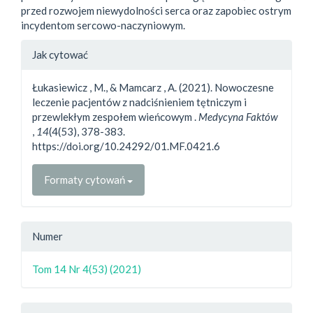
przed rozwojem niewydolności serca oraz zapobiec ostrym
incydentom sercowo-naczyniowym.
##plugins.themes.bootstrap3.a
Jak cytować
Łukasiewicz , M., & Mamcarz , A. (2021). Nowoczesne
leczenie pacjentów z nadciśnieniem tętniczym i
przewlekłym zespołem wieńcowym .
Medycyna Faktów
,
14
(4(53), 378-383.
https://doi.org/10.24292/01.MF.0421.6
Formaty cytowań
Numer
Tom 14 Nr 4(53) (2021)