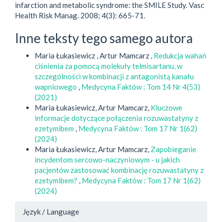
infarction and metabolic syndrome: the SMILE Study. Vasc
Health Risk Manag. 2008; 4(3): 665-71.
Inne teksty tego samego autora
Maria Łukasiewicz , Artur Mamcarz ,
Redukcja wahań
ciśnienia za pomocą molekuły telmisartanu, w
szczególności w kombinacji z antagonistą kanału
wapniowego
,
Medycyna Faktów : Tom 14 Nr 4(53)
(2021)
Maria Łukasiewicz, Artur Mamcarz,
Kluczowe
informacje dotyczące połączenia rozuwastatyny z
ezetymibem
,
Medycyna Faktów : Tom 17 Nr 1(62)
(2024)
Maria Łukasiewicz, Artur Mamcarz,
Zapobieganie
incydentom sercowo-naczyniowym - u jakich
pacjentów zastosować kombinację rozuwastatyny z
ezetymibem?
,
Medycyna Faktów : Tom 17 Nr 1(62)
(2024)
Język / Language