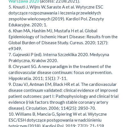
Warszawa 2020
(access: 22.08.2021).
5. Knuuti J, Wijns W, Saraste A et al. Wytyczne ESC
dotyczące rozpoznawania i leczenia przewlekłych
zespołów wieńcowych (2019). Kardiol Pol. Zeszyty
Edukacyjne. 2020; 1.
6. Khan MA, Hashim MJ, Mustafa H et al. Global
Epidemiology of Ischemic Heart Disease: Results from the
Global Burden of Disease Study. Cureus. 2020; 12(7):
e9349.
7. Gajewski P (ed). Interna Szczeklika 2020. Medycyna
Praktyczna, Kraków 2020.
8. Chrysant SG. A new paradigm in the treatment of the
cardiovascular disease continuum: focus on prevention.
Hippokratia. 2011; 15(1): 7-11.
9. Dzau VJ, Antman EM, Black HR et al. The cardiovascular
disease continuum validated: clinical evidence of improved
patient outcomes: part I: Pathophysiology and clinical trial
evidence (risk factors through stable coronary artery
disease). Circulation. 2006; 114(25): 2850-70.
10. Williams B, Mancia G, Spiering W et al. Wytyczne
ESC/ESH dotyczące postępowania w nadciśnieniu
tętniczym (2018). Kardiol Pol. 2019; 77(2): 71-159.