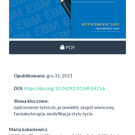
Dostęp przez subskrypcję
PDF
Opublikowane:
gru 31, 2021
DOI:
https://doi.org/10.24292/01.MF.0421.6
Słowa kluczowe:
nadciśnienie tętnicze, przewlekły zespół wieńcowy,
farmakoterapia, modyfikacja stylu życia
##plugins.themes.bootstrap3.
Maria Łukasiewicz