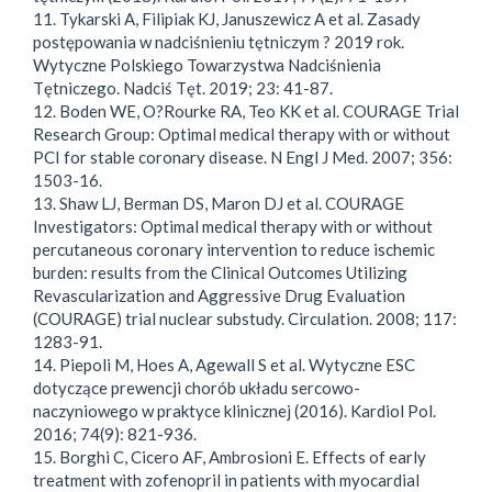
11. Tykarski A, Filipiak KJ, Januszewicz A et al. Zasady
postępowania w nadciśnieniu tętniczym ? 2019 rok.
Wytyczne Polskiego Towarzystwa Nadciśnienia
Tętniczego. Nadciś Tęt. 2019; 23: 41-87.
12. Boden WE, O?Rourke RA, Teo KK et al. COURAGE Trial
Research Group: Optimal medical therapy with or without
PCI for stable coronary disease. N Engl J Med. 2007; 356:
1503-16.
13. Shaw LJ, Berman DS, Maron DJ et al. COURAGE
Investigators: Optimal medical therapy with or without
percutaneous coronary intervention to reduce ischemic
burden: results from the Clinical Outcomes Utilizing
Revascularization and Aggressive Drug Evaluation
(COURAGE) trial nuclear substudy. Circulation. 2008; 117:
1283-91.
14. Piepoli M, Hoes A, Agewall S et al. Wytyczne ESC
dotyczące prewencji chorób układu sercowo-
naczyniowego w praktyce klinicznej (2016). Kardiol Pol.
2016; 74(9): 821-936.
15. Borghi C, Cicero AF, Ambrosioni E. Effects of early
treatment with zofenopril in patients with myocardial