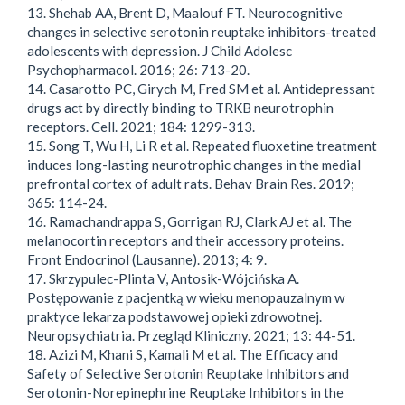
13. Shehab AA, Brent D, Maalouf FT. Neurocognitive
changes in selective serotonin reuptake inhibitors-treated
adolescents with depression. J Child Adolesc
Psychopharmacol. 2016; 26: 713-20.
14. Casarotto PC, Girych M, Fred SM et al. Antidepressant
drugs act by directly binding to TRKB neurotrophin
receptors. Cell. 2021; 184: 1299-313.
15. Song T, Wu H, Li R et al. Repeated fluoxetine treatment
induces long-lasting neurotrophic changes in the medial
prefrontal cortex of adult rats. Behav Brain Res. 2019;
365: 114-24.
16. Ramachandrappa S, Gorrigan RJ, Clark AJ et al. The
melanocortin receptors and their accessory proteins.
Front Endocrinol (Lausanne). 2013; 4: 9.
17. Skrzypulec-Plinta V, Antosik-Wójcińska A.
Postępowanie z pacjentką w wieku menopauzalnym w
praktyce lekarza podstawowej opieki zdrowotnej.
Neuropsychiatria. Przegląd Kliniczny. 2021; 13: 44-51.
18. Azizi M, Khani S, Kamali M et al. The Efficacy and
Safety of Selective Serotonin Reuptake Inhibitors and
Serotonin-Norepinephrine Reuptake Inhibitors in the