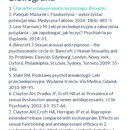
1.
Charakterystyka produktu leczniczego. Bioxetin
.
2. Patejuk-Mazurek I. Fluoksetyna – wykorzystać
potencjał leku. Medycyna Faktów. 2024; 18(4): 481-5.
3. Lew-Starowicz M. Leki przeciwdepresyjne a zaburzenia
pożądania – jak zapobiegać, jak leczyć? Psychiatria po
Dyplomie. 2014; 01.
4. Bancroft J. Sexual arousal and response – the
psychosomatic circle In: Bancroft J. Human Sexuality and
Its Problems. Elsevier, Edynburg, Londyn, Nowy Jork,
Oxford, Philadelphia, St Louis, Sydney, Toronto 2009: 55-
143.
5. Stahl SM. Podstawy psychofarmakologii. Leki
przeciwdepresyjne. Wydanie trzecie. Via Medica, Gdańsk
2010: 89-95.
6. Clayton AH, Pradko JF, Croft HA et al. Prevalence of
sexual dysfunction among newer antidepressants. J Clin
Psychiatry. 2002; 63: 357-66.
7. Clayton AH, Croft HA, Horrigan JP et al. Bupropion
extended release compared with escitalopram: Effects on
sexual functioning and antidepressant efficacy in 2