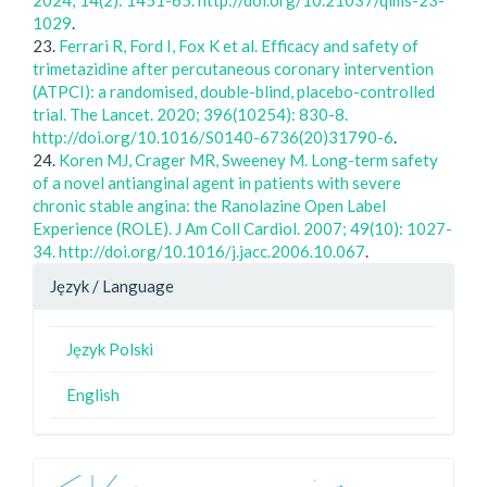
2024; 14(2): 1451-65. http://doi.org/10.21037/qims-23-
1029
.
23.
Ferrari R, Ford I, Fox K et al. Efficacy and safety of
trimetazidine after percutaneous coronary intervention
(ATPCI): a randomised, double-blind, placebo-controlled
trial. The Lancet. 2020; 396(10254): 830-8.
http://doi.org/10.1016/S0140-6736(20)31790-6
.
24.
Koren MJ, Crager MR, Sweeney M. Long-term safety
of a novel antianginal agent in patients with severe
chronic stable angina: the Ranolazine Open Label
Experience (ROLE). J Am Coll Cardiol. 2007; 49(10): 1027-
34. http://doi.org/10.1016/j.jacc.2006.10.067
.
Język / Language
Język Polski
English