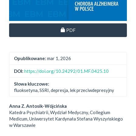
Dostęp przez subskrypcję
PDF
Opublikowane:
mar 1, 2026
DOI:
https://doi.org/10.24292/01.MF.0425.10
Słowa kluczowe:
fluoksetyna, SSRI, depresja, lek przeciwdepresyjny
##plugins.themes.bootstrap3.
Anna Z. Antosik-Wójcińska
Katedra Psychiatrii, Wydział Medyczny, Collegium
Medicum, Uniwersytet Kardynała Stefana Wyszyńskiego
w Warszawie