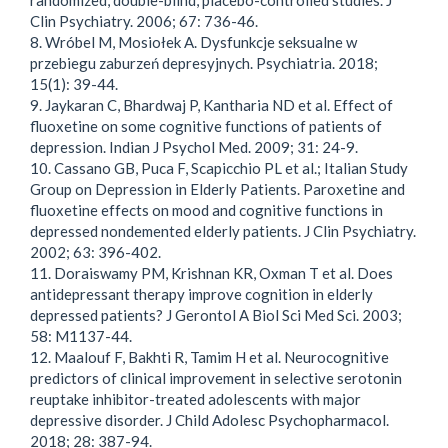
randomized, double-blind, placebo-controlled studies. J
Clin Psychiatry. 2006; 67: 736-46.
8. Wróbel M, Mosiołek A. Dysfunkcje seksualne w
przebiegu zaburzeń depresyjnych. Psychiatria. 2018;
15(1): 39-44.
9. Jaykaran C, Bhardwaj P, Kantharia ND et al. Effect of
fluoxetine on some cognitive functions of patients of
depression. Indian J Psychol Med. 2009; 31: 24-9.
10. Cassano GB, Puca F, Scapicchio PL et al.; Italian Study
Group on Depression in Elderly Patients. Paroxetine and
fluoxetine effects on mood and cognitive functions in
depressed nondemented elderly patients. J Clin Psychiatry.
2002; 63: 396-402.
11. Doraiswamy PM, Krishnan KR, Oxman T et al. Does
antidepressant therapy improve cognition in elderly
depressed patients? J Gerontol A Biol Sci Med Sci. 2003;
58: M1137-44.
12. Maalouf F, Bakhti R, Tamim H et al. Neurocognitive
predictors of clinical improvement in selective serotonin
reuptake inhibitor-treated adolescents with major
depressive disorder. J Child Adolesc Psychopharmacol.
2018; 28: 387-94.