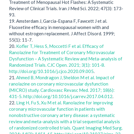
Treatment of Menopausal Hot Flashes: A Systematic
Review of Clinical Trials. Iran J Med Sci. 2022; 47(3): 173-
93.
19. Amsterdam J, Garcia-Espana F, Fawcett J et al.
Fluoxetine efficacy in menopausal women with and
without estrogen replacement. J Affect Disord. 1999;
55(1): 11-7.
20.
Kofler T, Hess S, Moccetti F et al. Efficacy of
Ranolazine for Treatment of Coronary Microvascular
Dysfunction – A Systematic Review and Meta-analysis of
Randomized Trials. CJC Open. 2021; 3(1): 101-8.
http://doi.org/10.1016/j.cjco.2020.09.005
.
21.
Ahmed B, Mondragon J, Sheldon M et al. Impact of
ranolazine on coronary microvascular dysfunction
(MICRO) study. Cardiovasc Revasc Med. 2017; 18(6):
431-5. http://doi.org/10.1016/j.carrev.2017.04.012
.
22.
Ling H, Fu S, Xu M et al. Ranolazine for improving
coronary microvascular function in patients with
nonobstructive coronary artery disease: a systematic
review and meta-analysis with a trial sequential analysis
of randomized controlled trials. Quant Imaging Med Surg.