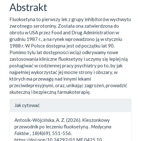
Abstrakt
Fluoksetyna to pierwszy lek z grupy inhibitorów wychwytu
zwrotnego serotoniny. Została ona zatwierdzona do
obrotu w USA przez Food and Drug Administration w
grudniu 1987 r., a na rynek wprowadzono ją w styczniu
1988 r. W Polsce dostępna jest od początku lat 90.
Pomimo tylu lat dostępności wciąż odkrywamy nowe
zastosowania kliniczne fluoksetyny i uczymy się lepiej nią
posługiwać w codziennej pracy psychiatry po to, by jak
najpełniej wykorzystać jej mocne strony i obszary, w
których ma przewagę nad innymi lekami
przeciwdepresyjnymi, oraz, unikając zagrożeń, prowadzić
skuteczną i bezpieczną farmakoterapię.
##plugins.themes.bootstrap3.a
Jak cytować
Antosik-Wójcińska, A. Z. (2026). Kieszonkowy
przewodnik po leczeniu fluoksetyną .
Medycyna
Faktów
,
18
(4(69), 551-556.
https://doi.org/10.24292/01.MF.0425.10