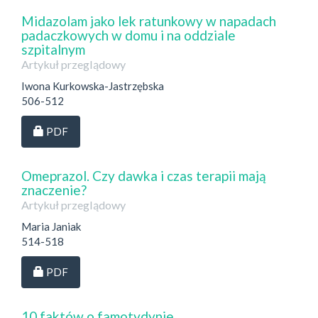
Midazolam jako lek ratunkowy w napadach
padaczkowych w domu i na oddziale
szpitalnym
Artykuł przeglądowy
Iwona Kurkowska-Jastrzębska
506-512
Dostęp przez subskrypcję
PDF
Omeprazol. Czy dawka i czas terapii mają
znaczenie?
Artykuł przeglądowy
Maria Janiak
514-518
Dostęp przez subskrypcję
PDF
10 faktów o famotydynie