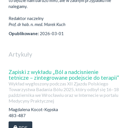
to będzie nam bardzo miło, ale w żadnym przypadku nie
nalegamy.
Redaktor naczelny
Prof. dr hab. n. med. Marek Kuch
Opublikowane:
2026-03-01
Artykuły
Zapiski z wykładu „Ból a nadcisnienie
tetnicze – zintegrowane podejscie do terapii”
Wykład wygłoszony podczas XII Zjazdu Polskiego
Towarzystwa Badania Bólu 2025, który odbył się 16–18
października we Wrocławiu oraz w Internecie w portalu
Medycyny Praktycznej
Magdalena Kocot-Kępska
483-487
Dostęp przez subskrypcję
PDF