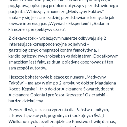
poglądową opisującą problem dotyczący przedstawionego
pacjenta. W bieżącym numerze „Medycyny Faktów”
znalazły się jeszcze rzadziej przedstawiane formy, ale jak
zawsze interesujące: „Wywiad z Ekspertem” i „Badania
kliniczne z perspektywy czasu”.
Z ciekawostek – w bieżącym numerze odbywają się 2
interesujące korespondencyjne pojedynki –
gastrologiczny: omeprazol kontra famotydyna, i
kardiologiczny: rywaroksaban vs dabigatran. Dodatkowym
smaczkiem jest fakt, ze drugi pojedynek poprowadził ten
sam zespół autorów.
I jeszcze bohaterowie bieżącego numeru „Medycyny
Faktów” – mający w nim po 2_artykuły: doktor Magdalena
Kocot-Kępska i_ trio doktor Aleksandra Skwarek, docent
Aleksandra Golenia i profesor Krzysztof Ozierański –
bardzo dziękujemy.
Przyszedł więc czas na życzenia dla Państwa – miłych,
zdrowych, wesołych, pogodnych i spokojnych Świąt
Wielkanocnych. Jeżeli znajdziecie Państwo chwilę dla nas,