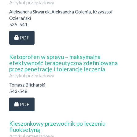
Artykuł przeglądowy
Aleksandra Skwarek, Aleksandra Golenia, Krzysztof
Ozierański
535-541
Dostęp przez subskrypcję
PDF
Ketoprofen w sprayu – maksymalna
efektywność terapeutyczna zdefiniowana
przez penetrację i tolerancję leczenia
Artykuł przeglądowy
Tomasz Blicharski
543-548
Dostęp przez subskrypcję
PDF
Kieszonkowy przewodnik po leczeniu
fluoksetyną
Artykuł przeglądowy