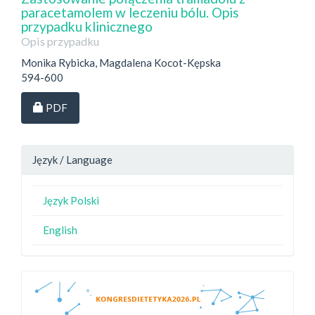
paracetamolem w leczeniu bólu. Opis
przypadku klinicznego
Opis przypadku
Monika Rybicka, Magdalena Kocot-Kępska
594-600
Dostęp przez subskrypcję
PDF
Język / Language
Język Polski
English