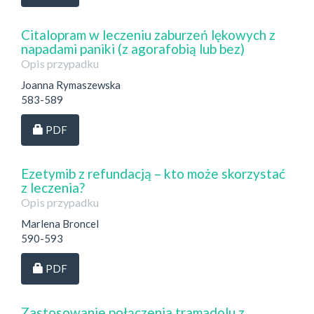
Citalopram w leczeniu zaburzeń lękowych z
napadami paniki (z agorafobią lub bez)
Opis przypadku
Joanna Rymaszewska
583-589
Dostęp przez subskrypcję
PDF
Ezetymib z refundacją – kto może skorzystać
z leczenia?
Opis przypadku
Marlena Broncel
590-593
Dostęp przez subskrypcję
PDF
Zastosowanie połączenia tramadolu z