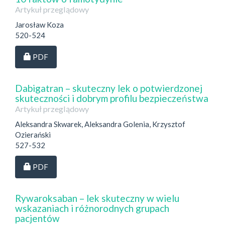
Artykuł przeglądowy
Jarosław Koza
520-524
Dostęp przez subskrypcję
PDF
Dabigatran – skuteczny lek o potwierdzonej
skuteczności i dobrym profilu bezpieczeństwa
Artykuł przeglądowy
Aleksandra Skwarek, Aleksandra Golenia, Krzysztof
Ozierański
527-532
Dostęp przez subskrypcję
PDF
Rywaroksaban – lek skuteczny w wielu
wskazaniach i różnorodnych grupach
pacjentów