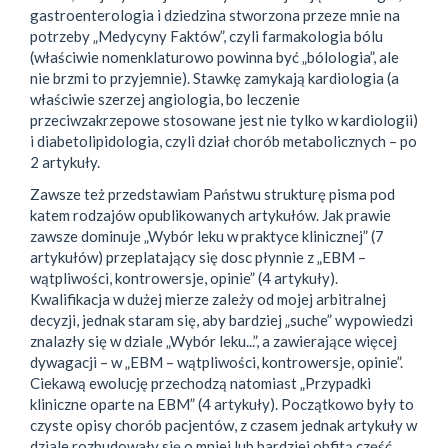
gastroenterologia i dziedzina stworzona przeze mnie na
potrzeby „Medycyny Faktów”, czyli farmakologia bólu
(właściwie nomenklaturowo powinna być „bólologia”, ale
nie brzmi to przyjemnie). Stawkę zamykają kardiologia (a
właściwie szerzej angiologia, bo leczenie
przeciwzakrzepowe stosowane jest nie tylko w kardiologii)
i diabetolipidologia, czyli dział chorób metabolicznych – po
2 artykuły.
Zawsze też przedstawiam Państwu strukturę pisma pod
katem rodzajów opublikowanych artykułów. Jak prawie
zawsze dominuje „Wybór leku w praktyce klinicznej” (7
artykułów) przeplatający się dosc płynnie z „EBM –
wątpliwości, kontrowersje, opinie” (4 artykuły).
Kwalifikacja w dużej mierze zależy od mojej arbitralnej
decyzji, jednak staram się, aby bardziej „suche” wypowiedzi
znalazły się w dziale „Wybór leku...”, a zawierające więcej
dywagacji – w „EBM – wątpliwości, kontrowersje, opinie”.
Ciekawą ewolucję przechodzą natomiast „Przypadki
kliniczne oparte na EBM” (4 artykuły). Początkowo były to
czyste opisy chorób pacjentów, z czasem jednak artykuły w
dziale rozbudowały się o mniej lub bardziej obfitą część