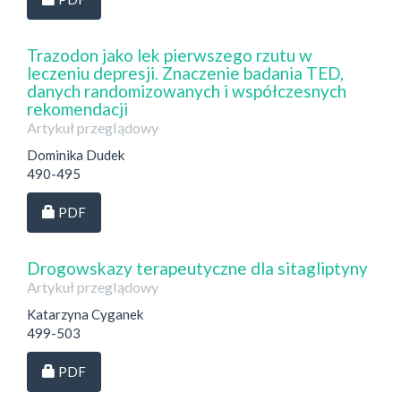
Trazodon jako lek pierwszego rzutu w
leczeniu depresji. Znaczenie badania TED,
danych randomizowanych i współczesnych
rekomendacji
Artykuł przeglądowy
Dominika Dudek
490-495
Dostęp przez subskrypcję
PDF
Drogowskazy terapeutyczne dla sitagliptyny
Artykuł przeglądowy
Katarzyna Cyganek
499-503
Dostęp przez subskrypcję
PDF