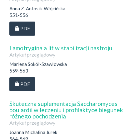
Anna Z. Antosik-Wójcińska
551-556
Dostęp przez subskrypcję
PDF
Lamotrygina a lit w stabilizacji nastroju
Artykuł przeglądowy
Marlena Sokół-Szawłowska
559-563
Dostęp przez subskrypcję
PDF
Skuteczna suplementacja Saccharomyces
boulardii w leczeniu i profilaktyce biegunek
różnego pochodzenia
Artykuł przeglądowy
Joanna Michalina Jurek
564-569