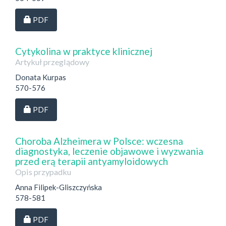
Dostęp przez subskrypcję
PDF
Cytykolina w praktyce klinicznej
Artykuł przeglądowy
Donata Kurpas
570-576
Dostęp przez subskrypcję
PDF
Choroba Alzheimera w Polsce: wczesna
diagnostyka, leczenie objawowe i wyzwania
przed erą terapii antyamyloidowych
Opis przypadku
Anna Filipek-Gliszczyńska
578-581
Dostęp przez subskrypcję
PDF