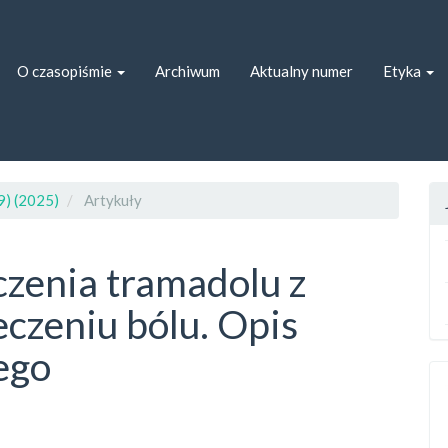
ion##
##
O czasopiśmie
Archiwum
Aktualny numer
Etyka
9) (2025)
Artykuły
zenia tramadolu z
czeniu bólu. Opis
ego