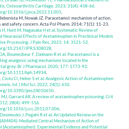
tis. Osteoarthritis Cartilage. 2023; 31(4): 458-66.
.org/10.1016/j.joca.2022.11.005
.
Bebenista M, Nowak JZ. Paracetamol: mechanism of action,
s and safety concern. Acta Pol Pharm. 2014; 71(1): 11-23.
 H, Hunt M, Nagasaka H et al. Systematic Review of
d Neuraxial Effects of Acetaminophen in Preclinical Models
ive Processing. J Pain Res. 2021; 14: 3521-52.
i.org/10.2147/JPR.S308028
.
DA, Boumezbeur F, Dalmann R et al. Paracetamol is a
cting analgesic using mechanisms located in the
tal grey. Br J Pharmacol. 2020; 177: 1773-92.
i.org/10.1111/bph.14934
.
, Ciotu CI, Heber S et al. Analgesic Action of Acetaminophen
nels. Int J Mol Sci. 2022; 24(1): 650.
i.org/10.3390/ijms24010650
.
MJ, Garrard AR. A review of acetaminophen poisoning. Crit
2012; 28(4): 499-516.
.org/10.1016/j.ccc.2012.07.006
.
 Desmeules J, Pegahi R et al. An Updated Review on the
 (AM404)-Mediated Central Mechanism of Action of
 (Acetaminophen): Experimental Evidence and Potential