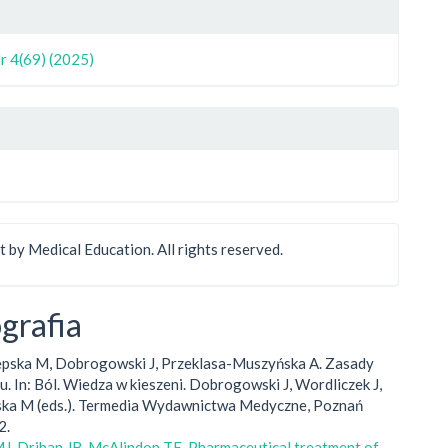
r 4(69) (2025)
 by Medical Education. All rights reserved.
ografia
ępska M, Dobrogowski J, Przeklasa-Muszyńska A. Zasady
lu. In: Ból. Wiedza w kieszeni. Dobrogowski J, Wordliczek J,
ka M (eds.). Termedia Wydawnictwa Medyczne, Poznań
2.
J, Driban JB, McAlindon TE. Pharmaceutical treatment of