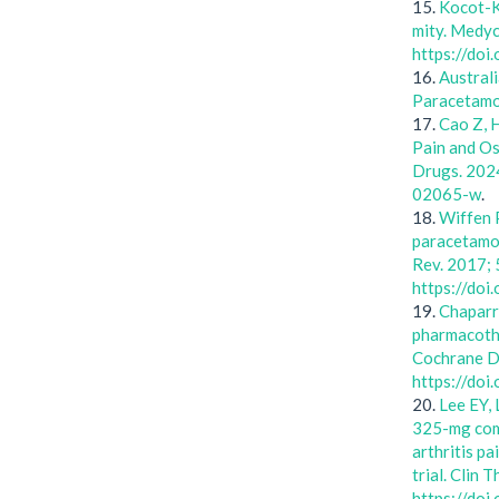
15.
Kocot-K
mity. Medyc
https://do
16.
Austral
Paracetamo
17.
Cao Z, 
Pain and Os
Drugs. 202
02065-w
.
18.
Wiffen 
paracetamol
Rev. 2017;
https://do
19.
Chaparr
pharmacothe
Cochrane D
https://do
20.
Lee EY,
325-mg comb
arthritis p
trial. Clin 
https://doi