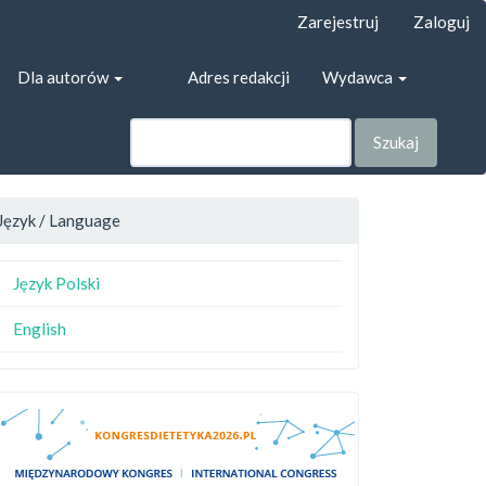
Zarejestruj
Zaloguj
Dla autorów
Adres redakcji
Wydawca
Szukaj
Język / Language
Język Polski
English