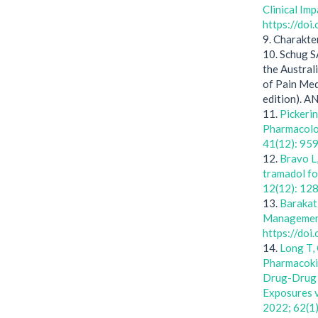
Clinical Im
https://do
9. Charakte
10. Schug S
the Austral
of Pain Med
edition). 
11.
Pickerin
Pharmacolog
41(12): 95
12.
Bravo L
tramadol fo
12(12): 12
13.
Barakat
Management
https://do
14.
Long T, 
Pharmacoki
Drug-Drug 
Exposures v
2022; 62(1)