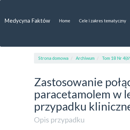
##plugins.themes.bootstrap3.accessible_menu.label##
##plugins.themes.bootstrap3.accessible_menu.main_navigat
##plugins.themes.bootstrap3.accessible_menu.main_content
Medycyna Faktów
Home
Cele i zakres tematyczny
##plugins.themes.bootstrap3.accessible_menu.sidebar##
Strona domowa
Archiwum
Tom 18 Nr 4(6
Zastosowanie połąc
paracetamolem w le
przypadku kliniczn
Opis przypadku