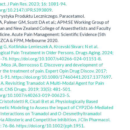
pact. J Pain Res. 2023; 16: 1081-94.
i.org/10.2147/JPR.S393809
.
rystyka Produktu Leczniczego. Paracetamol.
A, Palmer GM, Scott DA et al.; APM:SE Working Group of
ian and New Zealand College of Anaesthetists and Faculty
icine. Acute Pain Management: Scientific Evidence (5th
ANZCA & FPM, Melbourne 2020.
g G, Kotlińska-Lemieszek A, Krcevski Skvarc N et al.
ical Pain Treatment in Older Persons. Drugs Aging. 2024;
9-76. https://doi.org/10.1007/s40266-024-01151-8
.
, Mico JA, Berrocoso E. Discovery and development of
r the treatment of pain. Expert Opin Drug Discov. 2017;
81-91. https://doi.org/10.1080/17460441.2017.1377697
.
 A. Revisiting Tramadol: A Multi-Modal Agent for Pain
. CNS Drugs. 2019; 33(5): 481-501.
i.org/10.1007/s40263-019-00623-5
.
Cristofoletti R, Cicali B et al. Physiologically Based
netic Modeling to Assess the Impact of CYP2D6-Mediated
Interactions on Tramadol and O-Desmethyltramadol
ia Allosteric and Competitive Inhibition. J Clin Pharmacol.
: 76-86. https://doi.org/10.1002/jcph.1951
.