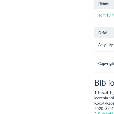
Numer
Tom 18 N
Dział
Artykuły
Copyright
Bibli
1. Kocot-K
leczenia bó
Kocot-Kęps
2020: 37-4
2.
Richard M