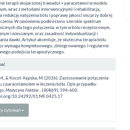
e terapii skojarzonej tramadol + paracetamol w modelu
ym, wraz z metodami interwencyjnymi i rehabilitacją,
a redukcję natężenia bólu i poprawę jakości snu przy dobrej
leczenia. W omówieniu podkreślono szerokie spektrum
nicznych dla tego połączenia, w tym w bólu receptorowym,
nym i mieszanym, oraz zasadność indywidualizacji i
nia dawki. Artykuł akcentuje, że skuteczna terapia bólu
go wymaga kompleksowego, zintegrowanego i regularnie
nego podejścia terapeutycznego.
gins.themes.bootstrap3.article.d
wać
 M., & Kocot-Kępska, M. (2026). Zastosowanie połączenia
u z paracetamolem w leczeniu bólu. Opis przypadku
go.
Medycyna Faktów
,
18
(4(69), 594-600.
doi.org/10.24292/01.MF.0425.17
ty cytowań