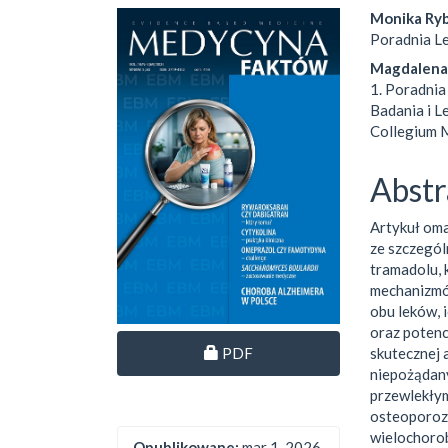
##plugins.themes.bootst
##plu
Monika Ry
Poradnia Le
Magdalena
1. Poradnia
Badania i L
Collegium M
Abstr
Artykuł oma
ze szczegól
tramadolu, 
mechanizmó
obu leków, 
oraz potenc
Dostęp przez subskrypcję
PDF
skutecznej 
niepożądany
przewlekły
osteoporozy
wielochorob
Opublikowane:
mar 1, 2026