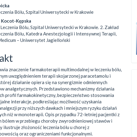
rap3.article.sidebar##
gins.themes.bootstrap3.article.
bicka
czenia Bólu, Szpital Uniwersytecki w Krakowie
 Kocot-Kępska
 Leczenia Bólu, Szpital Uniwersytecki w Krakowie. 2. Zakład
eczenia Bólu, Katedra Anestezjologii i Intensywnej Terapii,
edicum – Uniwersytet Jagielloński
akt
wia znaczenie farmakoterapii multimodalnej w leczeniu bólu,
nym uwzględnieniem terapii skojarzonej paracetamolu i
której działanie opiera się na synergizmie odmiennych
w analgetycznych. Przedstawiono mechanizmy działania
ich profil farmakokinetyczny, bezpieczeństwo stosowania
jalne interakcje, podkreślając możliwość uzyskania
analgezji przy niższych dawkach i mniejszym ryzyku działań
ch niż w monoterapii. Opis przypadku 72-letniej pacjentki z
m bólem w przebiegu choroby zwyrodnieniowej stawów i
 ilustruje złożoność leczenia bólu u chorej z
owością oraz ograniczeniami funkcjonalnymi.