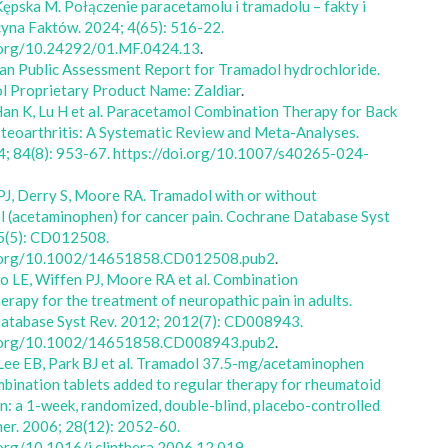
ępska M. Połączenie paracetamolu i tramadolu – fakty i
yna Faktów. 2024; 4(65): 516-22.
i.org/10.24292/01.MF.0424.13
.
ian Public Assessment Report for Tramadol hydrochloride.
l Proprietary Product Name: Zaldiar
.
Han K, Lu H et al. Paracetamol Combination Therapy for Back
teoarthritis: A Systematic Review and Meta-Analyses.
4; 84(8): 953-67. https://doi.org/10.1007/s40265-024-
PJ, Derry S, Moore RA. Tramadol with or without
 (acetaminophen) for cancer pain. Cochrane Database Syst
 5(5): CD012508.
i.org/10.1002/14651858.CD012508.pub2
.
o LE, Wiffen PJ, Moore RA et al. Combination
rapy for the treatment of neuropathic pain in adults.
atabase Syst Rev. 2012; 2012(7): CD008943.
i.org/10.1002/14651858.CD008943.pub2
.
 Lee EB, Park BJ et al. Tramadol 37.5-mg/acetaminophen
ination tablets added to regular therapy for rheumatoid
ain: a 1-week, randomized, double-blind, placebo-controlled
Ther. 2006; 28(12): 2052-60.
.org/10.1016/j.clinthera.2006.12.019
.