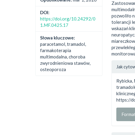
Zastosowani
multimodaln
DOI:
pozwoliło n
https://doi.org/10.24292/0
tolerancji 
1.MF.0425.17
wskazań kli
neuropatycz
Słowa kluczowe:
miareczkowa
paracetamol, tramadol,
przewlekłe
farmakoterapia
monitorowa
multimodalna, choroba
##plu
zwyrodnieniowa stawów,
Jak cyto
osteoporoza
Rybicka,
tramadol
kliniczne
https://
Forma