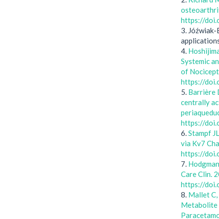
osteoarthri
https://doi
3. Jóźwiak-
application
4.
Hoshijima
Systemic an
of Nocicept
https://do
5.
Barrière 
centrally a
periaqueduc
https://do
6.
Stampf JL
via Kv7 Chan
https://do
7.
Hodgman 
Care Clin. 
https://doi
8.
Mallet C,
Metabolite
Paracetamol