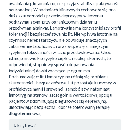
uwalniania glutaminianu, co sprzyja stabilizacji aktywności
neuronalnej. W badaniach klinicznych cechowała się ona
dużą skutecznością przeciwdepresyjną w leczeniu
podtrzymującym, przy ograniczonym działaniu
przeciwmaniakalnym. Lamotrygina ma korzystniejszy profil
tolerancji i bezpieczeństwa niż lit. Nie wpływa istotnie na
czynność nerek i tarczycy, nie powoduje znaczących
zaburzeń metabolicznych oraz wiąże się z mniejszym
ryzykiem toksyczności w razie przedawkowania. Choć
istnieje niewielkie ryzyko ciężkich reakcji skórnych, to
odpowiedni, stopniowy sposób dopasowania
indywidualnej dawki znacząco je ogranicza.
Podsumowując: lit i lamotrygina różnią się profilami
skuteczności i bezp eczeństwa. Lit pozostaje kluczowy w
profilaktyce manii i prewencji samobójstw, natomiast
lamotrygina stanowi szczególnie wartościową opcję u
pacjentów z dominującą biegunowością depresyjną,
umożliwiając bezpieczną i dobrze tolerowaną terapię
długoterminową.
##plugins.themes.bootstrap3.a
Jak cytować