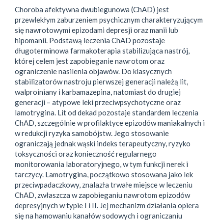
Choroba afektywna dwubiegunowa (ChAD) jest
przewlekłym zaburzeniem psychicznym charakteryzującym
się nawrotowymi epizodami depresji oraz manii lub
hipomanii. Podstawą leczenia ChAD pozostaje
długoterminowa farmakoterapia stabilizująca nastrój,
której celem jest zapobieganie nawrotom oraz
ograniczenie nasilenia objawów. Do klasycznych
stabilizatorów nastroju pierwszej generacji należą lit,
walproiniany i karbamazepina, natomiast do drugiej
generacji – atypowe leki przeciwpsychotyczne oraz
lamotrygina. Lit od dekad pozostaje standardem leczenia
ChAD, szczególnie w profilaktyce epizodów maniakalnych i
w redukcji ryzyka samobójstw. Jego stosowanie
ograniczają jednak wąski indeks terapeutyczny, ryzyko
toksyczności oraz konieczność regularnego
monitorowania laboratoryjnego, w tym funkcji nerek i
tarczycy. Lamotrygina, początkowo stosowana jako lek
przeciwpadaczkowy, znalazła trwałe miejsce w leczeniu
ChAD, zwłaszcza w zapobieganiu nawrotom epizodów
depresyjnych w typie I i II. Jej mechanizm działania opiera
się na hamowaniu kanałów sodowych i ograniczaniu