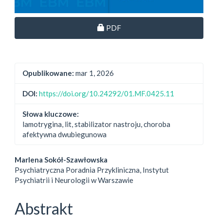
Dostęp przez subskrypcję
PDF
Opublikowane:
mar 1, 2026
DOI:
https://doi.org/10.24292/01.MF.0425.11
Słowa kluczowe:
lamotrygina, lit, stabilizator nastroju, choroba
afektywna dwubiegunowa
##plugins.themes.bootstrap3.
Marlena Sokół-Szawłowska
Psychiatryczna Poradnia Przykliniczna, Instytut
Psychiatrii i Neurologii w Warszawie
Abstrakt