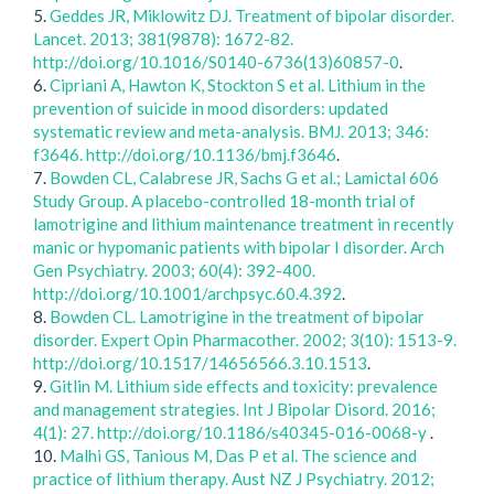
5.
Geddes JR, Miklowitz DJ. Treatment of bipolar disorder.
Lancet. 2013; 381(9878): 1672-82.
http://doi.org/10.1016/S0140-6736(13)60857-0
.
6.
Cipriani A, Hawton K, Stockton S et al. Lithium in the
prevention of suicide in mood disorders: updated
systematic review and meta-analysis. BMJ. 2013; 346:
f3646. http://doi.org/10.1136/bmj.f3646
.
7.
Bowden CL, Calabrese JR, Sachs G et al.; Lamictal 606
Study Group. A placebo-controlled 18-month trial of
lamotrigine and lithium maintenance treatment in recently
manic or hypomanic patients with bipolar I disorder. Arch
Gen Psychiatry. 2003; 60(4): 392-400.
http://doi.org/10.1001/archpsyc.60.4.392
.
8.
Bowden CL. Lamotrigine in the treatment of bipolar
disorder. Expert Opin Pharmacother. 2002; 3(10): 1513-9.
http://doi.org/10.1517/14656566.3.10.1513
.
9.
Gitlin M. Lithium side effects and toxicity: prevalence
and management strategies. Int J Bipolar Disord. 2016;
4(1): 27. http://doi.org/10.1186/s40345-016-0068-y
.
10.
Malhi GS, Tanious M, Das P et al. The science and
practice of lithium therapy. Aust NZ J Psychiatry. 2012;