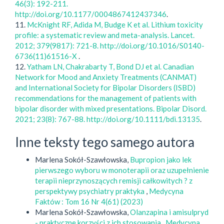
46(3): 192-211.
http://doi.org/10.1177/0004867412437346
.
11.
McKnight RF, Adida M, Budge K et al. Lithium toxicity
profile: a systematic review and meta-analysis. Lancet.
2012; 379(9817): 721-8. http://doi.org/10.1016/S0140-
6736(11)61516-X
.
12.
Yatham LN, Chakrabarty T, Bond DJ et al. Canadian
Network for Mood and Anxiety Treatments (CANMAT)
and International Society for Bipolar Disorders (ISBD)
recommendations for the management of patients with
bipolar disorder with mixed presentations. Bipolar Disord.
2021; 23(8): 767-88. http://doi.org/10.1111/bdi.13135
.
Inne teksty tego samego autora
Marlena Sokół-Szawłowska,
Bupropion jako lek
pierwszego wyboru w monoterapii oraz uzupełnienie
terapii nieprzynoszących remisji całkowitych ? z
perspektywy psychiatry praktyka
,
Medycyna
Faktów : Tom 16 Nr 4(61) (2023)
Marlena Sokół-Szawłowska,
Olanzapina i amisulpryd
- praktyczne korzyści z ich stosowania
,
Medycyna