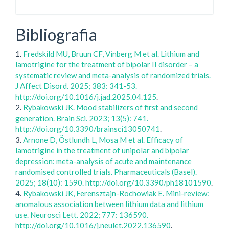
Bibliografia
1.
Fredskild MU, Bruun CF, Vinberg M et al. Lithium and
lamotrigine for the treatment of bipolar II disorder – a
systematic review and meta-analysis of randomized trials.
J Affect Disord. 2025; 383: 341-53.
http://doi.org/10.1016/j.jad.2025.04.125
.
2.
Rybakowski JK. Mood stabilizers of first and second
generation. Brain Sci. 2023; 13(5): 741.
http://doi.org/10.3390/brainsci13050741
.
3.
Arnone D, Östlundh L, Mosa M et al. Efficacy of
lamotrigine in the treatment of unipolar and bipolar
depression: meta-analysis of acute and maintenance
randomised controlled trials. Pharmaceuticals (Basel).
2025; 18(10): 1590. http://doi.org/10.3390/ph18101590
.
4.
Rybakowski JK, Ferensztajn-Rochowiak E. Mini-review:
anomalous association between lithium data and lithium
use. Neurosci Lett. 2022; 777: 136590.
http://doi.org/10.1016/j.neulet.2022.136590
.