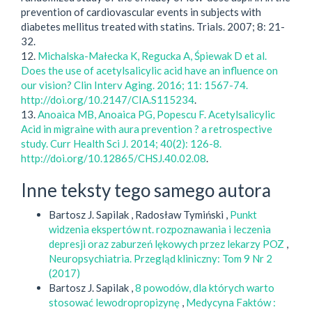
prevention of cardiovascular events in subjects with
diabetes mellitus treated with statins. Trials. 2007; 8: 21-
32.
12.
Michalska-Małecka K, Regucka A, Śpiewak D et al.
Does the use of acetylsalicylic acid have an influence on
our vision? Clin Interv Aging. 2016; 11: 1567-74.
http://doi.org/10.2147/CIA.S115234
.
13.
Anoaica MB, Anoaica PG, Popescu F. Acetylsalicylic
Acid in migraine with aura prevention ? a retrospective
study. Curr Health Sci J. 2014; 40(2): 126-8.
http://doi.org/10.12865/CHSJ.40.02.08
.
Inne teksty tego samego autora
Bartosz J. Sapilak , Radosław Tymiński ,
Punkt
widzenia ekspertów nt. rozpoznawania i leczenia
depresji oraz zaburzeń lękowych przez lekarzy POZ
,
Neuropsychiatria. Przegląd kliniczny: Tom 9 Nr 2
(2017)
Bartosz J. Sapilak ,
8 powodów, dla których warto
stosować lewodropropizynę
,
Medycyna Faktów :