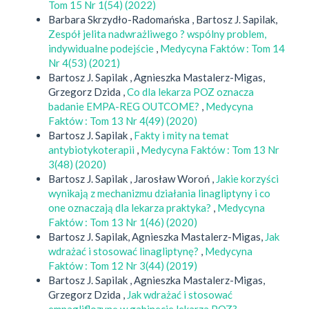
Tom 15 Nr 1(54) (2022)
Barbara Skrzydło-Radomańska , Bartosz J. Sapilak,
Zespół jelita nadwrażliwego ? wspólny problem,
indywidualne podejście
,
Medycyna Faktów : Tom 14
Nr 4(53) (2021)
Bartosz J. Sapilak , Agnieszka Mastalerz-Migas,
Grzegorz Dzida ,
Co dla lekarza POZ oznacza
badanie EMPA-REG OUTCOME?
,
Medycyna
Faktów : Tom 13 Nr 4(49) (2020)
Bartosz J. Sapilak ,
Fakty i mity na temat
antybiotykoterapii
,
Medycyna Faktów : Tom 13 Nr
3(48) (2020)
Bartosz J. Sapilak , Jarosław Woroń ,
Jakie korzyści
wynikają z mechanizmu działania linagliptyny i co
one oznaczają dla lekarza praktyka?
,
Medycyna
Faktów : Tom 13 Nr 1(46) (2020)
Bartosz J. Sapilak, Agnieszka Mastalerz-Migas,
Jak
wdrażać i stosować linagliptynę?
,
Medycyna
Faktów : Tom 12 Nr 3(44) (2019)
Bartosz J. Sapilak , Agnieszka Mastalerz-Migas,
Grzegorz Dzida ,
Jak wdrażać i stosować
empagliflozynę w gabinecie lekarza POZ?
,