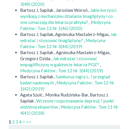
3(48) (2020)
Bartosz J. Sapilak , Jarosław Woroń ,
Jakie korzyści
wynikają z mechanizmu działania linagliptyny i co
one oznaczają dla lekarza praktyka?
,
Medycyna
Faktów : Tom 13 Nr 1(46) (2020)
Bartosz J. Sapilak, Agnieszka Mastalerz-Migas,
Jak
wdrażać i stosować linagliptynę?
,
Medycyna
Faktów : Tom 12 Nr 3(44) (2019)
Bartosz J. Sapilak , Agnieszka Mastalerz-Migas,
Grzegorz Dzida ,
Jak wdrażać i stosować
empagliflozynę w gabinecie lekarza POZ?
,
Medycyna Faktów : Tom 12 Nr 3(44) (2019)
Bartosz J. Sapilak ,
Sambucus nigra L. ? przegląd
badań naukowych
,
Medycyna Faktów : Tom 12 Nr
1(42) (2019)
Agata Szulc , Monika Rudzińska-Bar, Bartosz J.
Sapilak ,
Wczesne rozpoznawanie depresji ? punkt
widzenia ekspertów
,
Medycyna Faktów : Tom 11 Nr
4(41) (2018)
1
2
3
4
>
>>