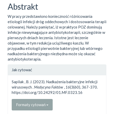
Abstrakt
W pracy przedstawiono konieczność różnicowania
etiologii infekcji dróg oddechowych i dostosowania terapii
celowanej. Należy pamiętać, iż w praktyce POZ dominują
infekcje niewymagające antybiotykoterapii, szczególnie w
pierwszych dniach leczenia. Istotne jest leczenie
objawowe, w tym redukcja uciążliwego kaszlu. W
przypadku etiologii pierwotnie bakteryjnej lub wtórnego
nadkażenia bakteryjnego niezbędna może się okazać
antybiotykoterapia.
##plugins.themes.bootstrap3.a
Jak cytować
Sapilak , B. J. (2023). Nadkażenia bakteryjne infekcji
wirusowych .
Medycyna Faktów
,
16
(3(60), 367-370.
https://doi.org/10.24292/01.MF.0323.16
Formaty cytowań