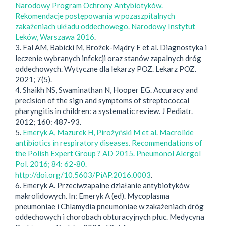
Narodowy Program Ochrony Antybiotyków.
Rekomendacje postępowania w pozaszpitalnych
zakażeniach układu oddechowego. Narodowy Instytut
Leków, Warszawa 2016
.
3. Fal AM, Babicki M, Brożek-Mądry E et al. Diagnostyka i
leczenie wybranych infekcji oraz stanów zapalnych dróg
oddechowych. Wytyczne dla lekarzy POZ. Lekarz POZ.
2021; 7(5).
4. Shaikh NS, Swaminathan N, Hooper EG. Accuracy and
precision of the sign and symptoms of streptococcal
pharyngitis in children: a systematic review. J Pediatr.
2012; 160: 487-93.
5.
Emeryk A, Mazurek H, Pirożyński M et al. Macrolide
antibiotics in respiratory diseases. Recommendations of
the Polish Expert Group ? AD 2015. Pneumonol Alergol
Pol. 2016; 84: 62-80.
http://doi.org/10.5603/PiAP.2016.0003
.
6. Emeryk A. Przeciwzapalne działanie antybiotyków
makrolidowych. In: Emeryk A (ed). Mycoplasma
pneumoniae i Chlamydia pneumoniae w zakażeniach dróg
oddechowych i chorobach obturacyjnych płuc. Medycyna