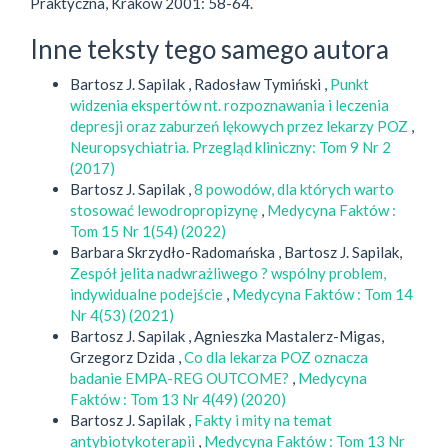
Praktyczna, Kraków 2001: 58-64.
Inne teksty tego samego autora
Bartosz J. Sapilak , Radosław Tymiński ,
Punkt
widzenia ekspertów nt. rozpoznawania i leczenia
depresji oraz zaburzeń lękowych przez lekarzy POZ
,
Neuropsychiatria. Przegląd kliniczny: Tom 9 Nr 2
(2017)
Bartosz J. Sapilak ,
8 powodów, dla których warto
stosować lewodropropizynę
,
Medycyna Faktów :
Tom 15 Nr 1(54) (2022)
Barbara Skrzydło-Radomańska , Bartosz J. Sapilak,
Zespół jelita nadwrażliwego ? wspólny problem,
indywidualne podejście
,
Medycyna Faktów : Tom 14
Nr 4(53) (2021)
Bartosz J. Sapilak , Agnieszka Mastalerz-Migas,
Grzegorz Dzida ,
Co dla lekarza POZ oznacza
badanie EMPA-REG OUTCOME?
,
Medycyna
Faktów : Tom 13 Nr 4(49) (2020)
Bartosz J. Sapilak ,
Fakty i mity na temat
antybiotykoterapii
,
Medycyna Faktów : Tom 13 Nr