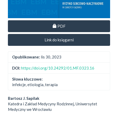
Dostęp przez subskrypcję
PDF
Link do księgarni
Opublikowane:
lis 30, 2023
DOI:
https://doi.org/10.24292/01.MF.0323.16
Słowa kluczowe:
infekcje, etiologia, terapia
##plugins.themes.bootstrap3.
Bartosz J. Sapilak
Katedra i Zakład Medycyny Rodzinnej, Uniwersytet
Medyczny we Wrocławiu