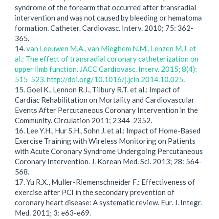
syndrome of the forearm that occurred after transradial
intervention and was not caused by bleeding or hematoma
formation. Catheter. Cardiovasc. Interv. 2010; 75: 362-
365.
14.
van Leeuwen M.A., van Mieghem N.M., Lenzen M.J. et
al.: The effect of transradial coronary catheterization on
upper limb function. JACC Cardiovasc. Interv. 2015; 8(4):
515-523. http://doi.org/10.1016/j.jcin.2014.10.025
.
15. Goel K., Lennon R.J., Tilbury R.T. et al.: Impact of
Cardiac Rehabilitation on Mortality and Cardiovascular
Events After Percutaneous Coronary Intervention in the
Community. Circulation 2011; 2344-2352.
16. Lee Y.H., Hur S.H., Sohn J. et al.: Impact of Home-Based
Exercise Training with Wireless Monitoring on Patients
with Acute Coronary Syndrome Undergoing Percutaneous
Coronary Intervention. J. Korean Med. Sci. 2013; 28: 564-
568.
17. Yu R.X., Muller-Riemenschneider F.: Effectiveness of
exercise after PCI in the secondary prevention of
coronary heart disease: A systematic review. Eur. J. Integr.
Med. 2011; 3: e63-e69.