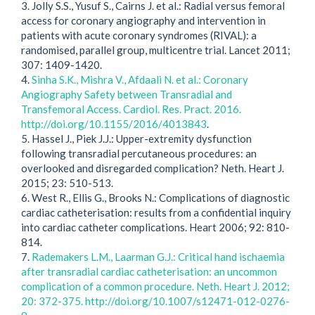
3. Jolly S.S., Yusuf S., Cairns J. et al.: Radial versus femoral
access for coronary angiography and intervention in
patients with acute coronary syndromes (RIVAL): a
randomised, parallel group, multicentre trial. Lancet 2011;
307: 1409-1420.
4.
Sinha S.K., Mishra V., Afdaali N. et al.: Coronary
Angiography Safety between Transradial and
Transfemoral Access. Cardiol. Res. Pract. 2016.
http://doi.org/10.1155/2016/4013843
.
5. Hassel J., Piek J.J.: Upper-extremity dysfunction
following transradial percutaneous procedures: an
overlooked and disregarded complication? Neth. Heart J.
2015; 23: 510-513.
6. West R., Ellis G., Brooks N.: Complications of diagnostic
cardiac catheterisation: results from a confidential inquiry
into cardiac catheter complications. Heart 2006; 92: 810-
814.
7.
Rademakers L.M., Laarman G.J.: Critical hand ischaemia
after transradial cardiac catheterisation: an uncommon
complication of a common procedure. Neth. Heart J. 2012;
20: 372-375. http://doi.org/10.1007/s12471-012-0276-