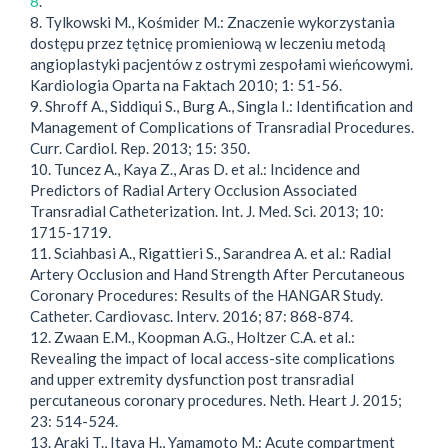
8
.
8. Tylkowski M., Kośmider M.: Znaczenie wykorzystania
dostępu przez tętnicę promieniową w leczeniu metodą
angioplastyki pacjentów z ostrymi zespołami wieńcowymi.
Kardiologia Oparta na Faktach 2010; 1: 51-56.
9. Shroff A., Siddiqui S., Burg A., Singla I.: Identification and
Management of Complications of Transradial Procedures.
Curr. Cardiol. Rep. 2013; 15: 350.
10. Tuncez A., Kaya Z., Aras D. et al.: Incidence and
Predictors of Radial Artery Occlusion Associated
Transradial Catheterization. Int. J. Med. Sci. 2013; 10:
1715-1719.
11. Sciahbasi A., Rigattieri S., Sarandrea A. et al.: Radial
Artery Occlusion and Hand Strength After Percutaneous
Coronary Procedures: Results of the HANGAR Study.
Catheter. Cardiovasc. Interv. 2016; 87: 868-874.
12. Zwaan E.M., Koopman A.G., Holtzer C.A. et al.:
Revealing the impact of local access-site complications
and upper extremity dysfunction post transradial
percutaneous coronary procedures. Neth. Heart J. 2015;
23: 514-524.
13. Araki T., Itaya H., Yamamoto M.: Acute compartment