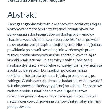
Warszawski Uniwersytet Medyczny
Abstrakt
Zabiegi angioplastyki tętnic wieńcowych coraz częściej są
wykonywane z dostępu przez tętnicę promieniową. W
porównaniu z dostępem udowym dostęp promieniowy
charakteryzuje się mniejszą liczbą powikłań oraz pozwala
na skrócenie czasu hospitalizacji pacjenta. Niemniej jednak
powikłania po cewnikowaniu tętnic wieńcowych przez
tętnicę promieniową również się zdarzają. Zwykle są to
krwiaki w miejscu nakłucia tętnicy, rzadziej zdarza się
nasilona dysfunkcja w obrębie kończyny górnej wynikająca
z bólu lub parestezji. Do rzadkich powikłań należą
osłabienie lub utrata tętna na tętnicy promieniowej po
zabiegu. W dalszym ciągu brakuje badań na temat powikłań
w funkcjonowaniu kończyny górnej po zabiegu i sposobów
radzenia sobie z nimi. Zdaniem wielu specjalistów
rehabilitacja kardiologiczna po zabiegach angioplastyki
naczyń wieńcowych powinna stanowić integralny element
postępowania.