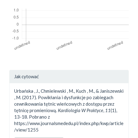
##plugins.generic.usageStats.downloads##
##plugins.themes.bootstrap3.a
Jak cytować
Urbańska , J., Chmielewski , M., Kuch , M., & Janiszewski
, M. (2017). Powikłania i dysfunkcje po zabiegach
cewnikowania tętnic wieńcowych z dostępu przez
tętnicę promieniową.
Kardiologia W Praktyce
,
11
(1),
13-18. Pobrano z
https://www.journalsmededu.pl/index.php/kwp/article
/view/1255