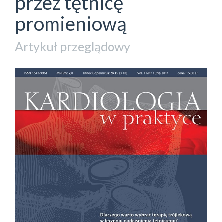
przez tętnicę
promieniową
Artykuł przeglądowy
##plugins.themes.bootstrap3.a