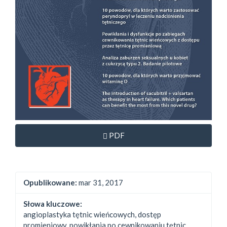
Dostęp przez subskrypcję
PDF
Opublikowane:
mar 31, 2017
Słowa kluczowe:
angioplastyka tętnic wieńcowych, dostęp
promieniowy, powikłania po cewnikowaniu tętnic