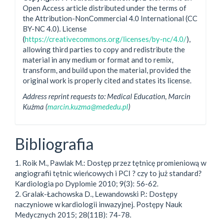
Open Access article distributed under the terms of
the Attribution-NonCommercial 4.0 International (CC
BY-NC 4.0). License
(
https://creativecommons.org/licenses/by-nc/4.0/
),
allowing third parties to copy and redistribute the
material in any medium or format and to remix,
transform, and build upon the material, provided the
original work is properly cited and states its license.
Address reprint requests to: Medical Education, Marcin
Kuźma (
marcin.kuzma@mededu.pl
)
Bibliografia
1. Roik M., Pawlak M.: Dostęp przez tętnicę promieniową w
angiografii tętnic wieńcowych i PCI ? czy to już standard?
Kardiologia po Dyplomie 2010; 9(3): 56-62.
2. Gralak-Łachowska D., Lewandowski P.: Dostępy
naczyniowe w kardiologii inwazyjnej. Postępy Nauk
Medycznych 2015; 28(11B): 74-78.