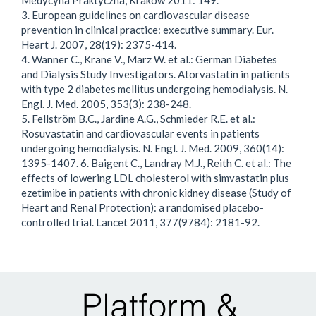
3. European guidelines on cardiovascular disease
prevention in clinical practice: executive summary. Eur.
Heart J. 2007, 28(19): 2375-414.
4. Wanner C., Krane V., Marz W. et al.: German Diabetes
and Dialysis Study Investigators. Atorvastatin in patients
with type 2 diabetes mellitus undergoing hemodialysis. N.
Engl. J. Med. 2005, 353(3): 238-248.
5. Fellström B.C., Jardine A.G., Schmieder R.E. et al.:
Rosuvastatin and cardiovascular events in patients
undergoing hemodialysis. N. Engl. J. Med. 2009, 360(14):
1395-1407. 6. Baigent C., Landray M.J., Reith C. et al.: The
effects of lowering LDL cholesterol with simvastatin plus
ezetimibe in patients with chronic kidney disease (Study of
Heart and Renal Protection): a randomised placebo-
controlled trial. Lancet 2011, 377(9784): 2181-92.