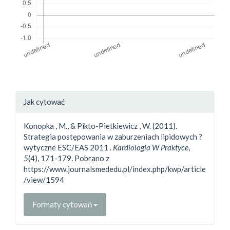
##plugins.themes.bootstrap3.a
Jak cytować
Konopka , M., & Pikto-Pietkiewicz , W. (2011).
Strategia postępowania w zaburzeniach lipidowych ?
wytyczne ESC/EAS 2011 .
Kardiologia W Praktyce
,
5
(4), 171-179. Pobrano z
https://www.journalsmededu.pl/index.php/kwp/article
/view/1594
Formaty cytowań