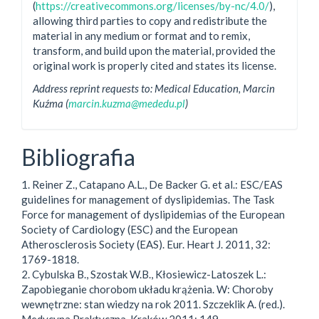
(
https://creativecommons.org/licenses/by-nc/4.0/
),
allowing third parties to copy and redistribute the
material in any medium or format and to remix,
transform, and build upon the material, provided the
original work is properly cited and states its license.
Address reprint requests to: Medical Education, Marcin
Kuźma (
marcin.kuzma@mededu.pl
)
Bibliografia
1. Reiner Z., Catapano A.L., De Backer G. et al.: ESC/EAS
guidelines for management of dyslipidemias. The Task
Force for management of dyslipidemias of the European
Society of Cardiology (ESC) and the European
Atherosclerosis Society (EAS). Eur. Heart J. 2011, 32:
1769-1818.
2. Cybulska B., Szostak W.B., Kłosiewicz-Latoszek L.:
Zapobieganie chorobom układu krążenia. W: Choroby
wewnętrzne: stan wiedzy na rok 2011. Szczeklik A. (red.).
Medycyna Praktyczna, Kraków 2011: 149.