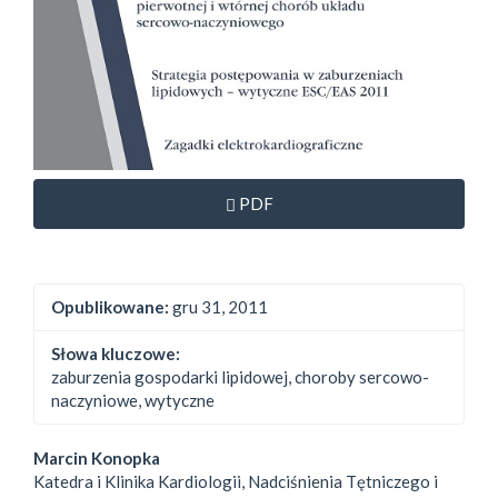
Dostęp przez subskrypcję
PDF
Opublikowane:
gru 31, 2011
Słowa kluczowe:
zaburzenia gospodarki lipidowej, choroby sercowo-
naczyniowe, wytyczne
##plugins.themes.bootstrap3.
Marcin Konopka
Katedra i Klinika Kardiologii, Nadciśnienia Tętniczego i