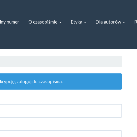
ion##
##
lny numer
O czasopiśmie
Etyka
Dla autorów
R
rypcję, zaloguj do czasopisma.