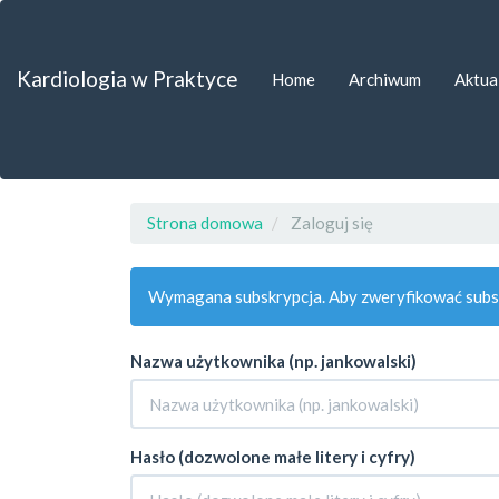
##plugins.themes.bootstrap3.accessible_menu.label##
##plugins.themes.bootstrap3.accessible_menu.main_navigat
##plugins.themes.bootstrap3.accessible_menu.main_content
Kardiologia w Praktyce
Home
Archiwum
Aktua
##plugins.themes.bootstrap3.accessible_menu.sidebar##
Strona domowa
Zaloguj się
Wymagana subskrypcja. Aby zweryfikować subsk
Nazwa użytkownika (np. jankowalski)
Hasło (dozwolone małe litery i cyfry)