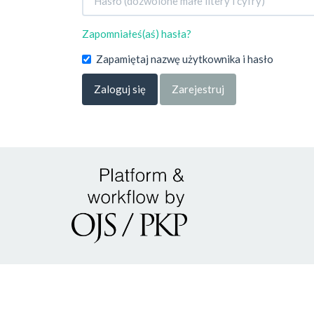
Zapomniałeś(aś) hasła?
Zapamiętaj nazwę użytkownika i hasło
Zaloguj się
Zarejestruj