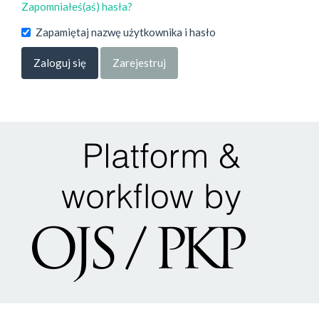
Zapomniałeś(aś) hasła?
Zapamiętaj nazwę użytkownika i hasło
Zaloguj się
Zarejestruj