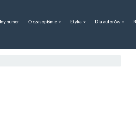
ion##
##
lny numer
O czasopiśmie
Etyka
Dla autorów
R