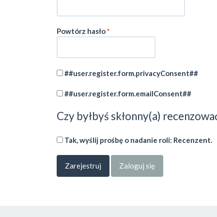
Wymagane
Powtórz hasło
*
##user.register.form.privacyConsent##
##user.register.form.emailConsent##
Czy byłbyś skłonny(a) recenzować
Tak, wyślij prośbę o nadanie roli: Recenzent.
Zarejestruj
Zaloguj się