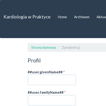
##plugins.themes.bootstrap3.accessible_menu.label##
##plugins.themes.bootstrap3.accessible_menu.main_navigat
##plugins.themes.bootstrap3.accessible_menu.main_content
Kardiologia w Praktyce
Home
Archiwum
Aktua
##plugins.themes.bootstrap3.accessible_menu.sidebar##
Strona domowa
Zarejestruj
Profil
Wymagane
##user.givenName##
*
Wymagane
##user.familyName##
*