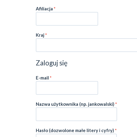
Wymagane
Afiliacja
*
Wymagane
Kraj
*
Zaloguj się
Wymagane
E-mail
*
Nazwa użytkownika (np. jankowalski)
*
Wymagane
Hasło (dozwolone małe litery i cyfry)
*
Wymagane