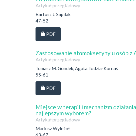
Artykuł przeglądowy
Bartosz J. Sapilak
47-52
Dostęp przez subskrypcję
PDF
Zastosowanie atomoksetyny u osób 
Artykuł przeglądowy
Tomasz M. Gondek, Agata Todzia-Kornaś
55-61
Dostęp przez subskrypcję
PDF
Miejsce w terapii i mechanizm działania 
najlepszym wyborem?
Artykuł przeglądowy
Mariusz Wyleżoł
63-67