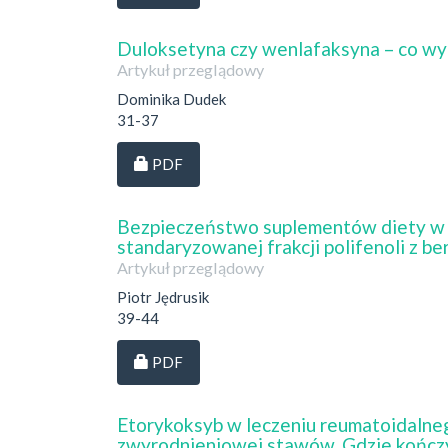
Duloksetyna czy wenlafaksyna – co wyb
Artykuł przeglądowy
Dominika Dudek
31-37
Dostęp przez subskrypcję
PDF
Bezpieczeństwo suplementów diety w k
standaryzowanej frakcji polifenoli z b
Artykuł przeglądowy
Piotr Jędrusik
39-44
Dostęp przez subskrypcję
PDF
Etorykoksyb w leczeniu reumatoidalne
zwyrodnieniowej stawów. Gdzie kończy