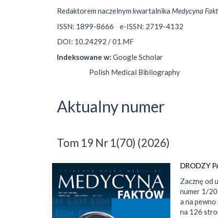
Redaktorem naczelnym kwartalnika
Medycyna Fak
ISSN: 1899-8666 e-ISSN: 2719-4132
DOI: 10.24292 / 01.MF
Indeksowane w:
Google Scholar
Polish Medical Bibliography
Aktualny numer
Tom 19 Nr 1(70) (2026)
DRODZY 
Zacznę od u
numer 1/202
a na pewno
na 126 stro