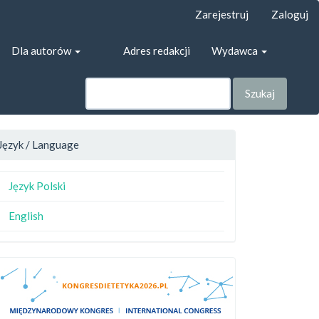
Zarejestruj
Zaloguj
Dla autorów
Adres redakcji
Wydawca
Szukaj
Język / Language
Język Polski
English