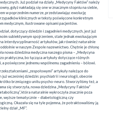
edycznych. Już podział na działy „Medycyny Faktów” należy
owny, gdyż nakładają się one w znacznym stopniu na siebie,
łem w poprzednim numerze, przedstawiając ewolucję
przypadków klinicznych w teksty poświęcone konkretnym
om medycznym, ilustrowane opisami pacjentów.
odział, dotyczący dziedzin i zagadnień medycznych, jest już
moim subiektywnym spojrzeniem, stale jednak ewoluującym
na interdyscyplinarność artykułów, jak również naturalnie
oddolnie w naszym Zespole nazewnictwo. Chętnie je chłonę
tała nowa dziedzina medyczna naszego pisma – „Medycyna
dzo praktyczna, bo łącząca artykuły dotyczące różnych
i, a poświęcone jednemu wspólnemu zagadnieniu – bólowi.
rzekształceniami „zespołowymi” artykuły należące do
już wcześniej dziedzin: psychiatrii i neurologii, obecnie
krótko brzmiącego unitu psycho-neuro. Stworzyliśmy też, a
ama się stworzyła, nowa dziedzina „Medycyny Faktów”
taboliczną”, która naturalnie wykroczyła znacznie poza
e, węższe tematycznie – diabetologiczną czy
giczną. Okazała się na tyle pojemna, że potraktowaliśmy ją
ielny dział „MF”.