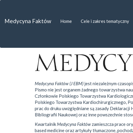
##plugins.themes.bootstrap3.accessible_menu.label##
##plugins.themes.bootstrap3.accessible_menu.main_navigat
##plugins.themes.bootstrap3.accessible_menu.main_content
Medycyna Faktów
Home
Cele i zakres tematyczny
##plugins.themes.bootstrap3.accessible_menu.sidebar##
Medycyna Faktów (J EBM)
jest niezależnym czasop
Pismo nie jest organem żadnego towarzystwa na
Członkowie Polskiego Towarzystwa Kardiologiczn
Polskiego Towarzystwa Kardiochirurgicznego, Po
prac do druku uwzględniane są zasady Deklaracji H
Bibliografii Naukowej oraz inne powszechnie stos
Kwartalnik
Medycyna Faktów
zamieszcza prace ory
based medicine oraz artykuły tłumaczone, pochod