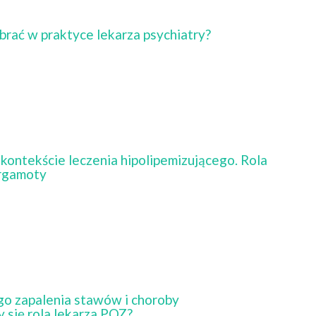
rać w praktyce lekarza psychiatry?
ontekście leczenia hipolipemizującego. Rola
ergamoty
go zapalenia stawów i choroby
 się rola lekarza POZ?