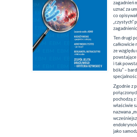
zagadnień m
uznać za um
co opisywa
„czystych” 
zagadnieni
Ten drugi p
całkowicie 
ze względu 
powstające 
i tak pows
bólu” – bar
specjalnośc
Zgodnie z p
połączonych 
pochodzą z 
właściwie s
nazwana „me
wcześniejsz
endokrynolo
jako samodz