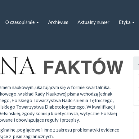
ion##
##
O czasopiśmie
Archiwum
Aktualny numer
Etyka
ismem naukowym, ukazującym się w formie kwartalnika.
ukowego, w skład Rady Naukowej pisma wchodzą jednak
ego, Polskiego Towarzystwa Nadciśnienia Tętniczego,
lskiego Towarzystwa Diabetologicznego. W kwalifikacji
elsińskiej, zgody komisji bioetycznych, wytyczne Polskiej
owane i obowiązujące reguły i przepisy.
ginalne, poglądowe i inne z zakresu problematyki evidence
zące z pism zagranicznych.