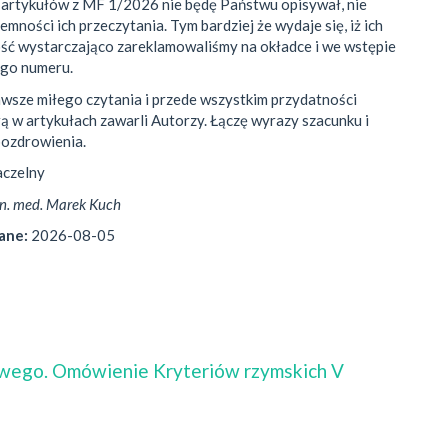
 artykułów z MF 1/2026 nie będę Państwu opisywał, nie
emności ich przeczytania. Tym bardziej że wydaje się, iż ich
ść wystarczająco zareklamowaliśmy na okładce i we wstępie
ego numeru.
awsze miłego czytania i przede wszystkim przydatności
rą w artykułach zawarli Autorzy. Łączę wyrazy szacunku i
pozdrowienia.
aczelny
. n. med. Marek Kuch
ane:
2026-08-05
liwego. Omówienie Kryteriów rzymskich V