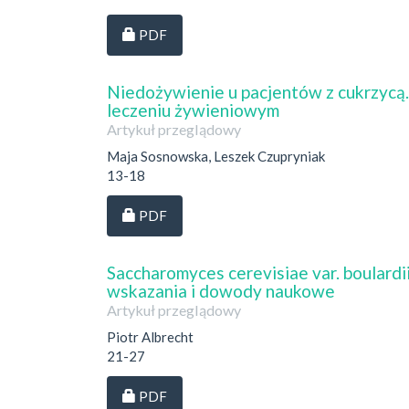
Dostęp przez subskrypcję
PDF
Niedożywienie u pacjentów z cukrzycą
leczeniu żywieniowym
Artykuł przeglądowy
Maja Sosnowska, Leszek Czupryniak
13-18
Dostęp przez subskrypcję
PDF
Saccharomyces cerevisiae var. boulardi
wskazania i dowody naukowe
Artykuł przeglądowy
Piotr Albrecht
21-27
Dostęp przez subskrypcję
PDF