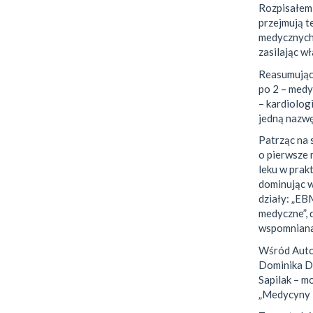
Rozpisałem 
przejmują t
medycznych
zasilając w
Reasumując:
po 2 – medy
– kardiolog
jedną nazwę
Patrząc na 
o pierwsze 
leku w prakt
dominując w
działy: „EB
medyczne”, 
wspomniana
Wśród Auto
Dominika Du
Sapilak – m
„Medycyny 