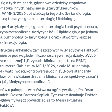
się o tych zmianach, gdyż nowe dziedziny stopniowo
ematykę innych, nazwijmy je „starych”, kierunków
. W MF 1/2026 doświadczyła tego choćby kardiologia,
łasną tematyką gastroenterologię i lipidologię.
 po 4 artykuły mają gastroenterologia i unit psycho-neuro,
cyna metaboliczna, medycyna bólu i lipidologia, a po jednym
ia, pulmonologio- laryngologia oraz – stwórzmy jeszcze
 – infekcjologia.
strukturę artykułów zamieszczonych w „Medycynie Faktów”,
miejsce pod względem liczebności rywalizują działy: „Wybór
yce klinicznej” i „Przypadki kliniczne oparte na EBM”,
 numerze. Tak jest i w MF 1/2026, a całość uzupełniają
M – wątpliwości, kontrowersje, opinie”, „Nowe standardy
dawno niewidziane „Badania kliniczne z perspektywy czasu” i
 już „Medycyna metaboliczna”.
rów o palmę pierwszeństwa na ogół rywalizują Profesor
dek i Doktor Bartosz Sapilak. Tym razem dominuje Doktor
oglibyśmy wręcz powiedzieć, że to Messi aktualnej
Faktów”.